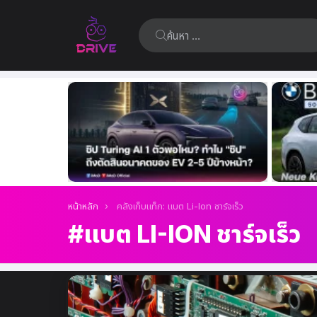
ค้นหา:
เรื่อง
ล่าสุด
คุณอยู่ที่นี่:
หน้าหลัก
คลังเก็บแท็ก: แบต Li-Ion ชาร์จเร็ว
แบต LI-ION ชาร์จเร็ว
เรื่อง
ล่าสุด