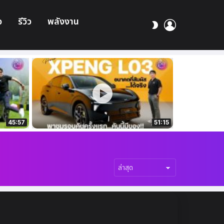
อ
รีวิว
พลังงาน
เข้า
สลับ
สู่
ผิว
ระบบ
45:57
51:15