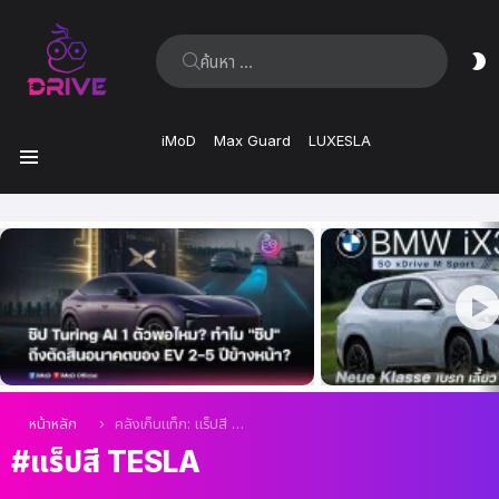
ค้นหา:
ส
ผิ
iMoD
Max Guard
LUXESLA
เมนู
เรื่อง
ล่าสุด
คุณอยู่ที่นี่:
หน้าหลัก
คลังเก็บแท็ก: แร็ปสี Tesla
แร็ปสี TESLA