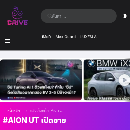
ค้นหา:
ส
ผิ
iMoD
Max Guard
LUXESLA
เมนู
เรื่อง
ล่าสุด
คุณอยู่ที่นี่:
หน้าหลัก
คลังเก็บแท็ก: Aion UT เปิดขาย
AION UT เปิดขาย