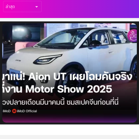
เรื่อง
ล่าสุด
มาแน่! Aion UT รถยนต์แฮทช์แบ็กไฟฟ้า 420
กม. คู่แข่ง Dolphin พบคันจริงที่งาน Motor
Show 2025 มี.ค. นี้