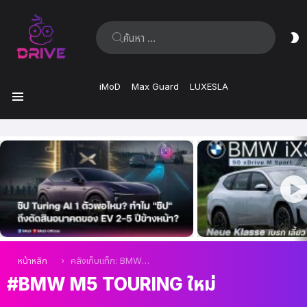
ค้นหา:
ส
ผิ
iMoD
Max Guard
LUXESLA
เมนู
เรื่อง
ล่าสุด
คุณอยู่ที่นี่:
หน้าหลัก
คลังเก็บแท็ก: BMW M5 Touring ใหม่
BMW M5 TOURING ใหม่