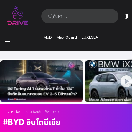
ค้นหา:
ส
ผิ
iMoD
Max Guard
LUXESLA
เมนู
เรื่อง
ล่าสุด
คุณอยู่ที่นี่:
หน้าหลัก
คลังเก็บแท็ก: BYD อินโดนีเซีย
BYD อินโดนีเซีย