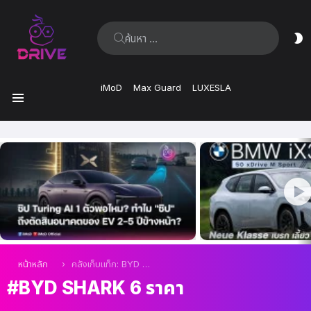
ค้นหา:
ส
ผิ
iMoD
Max Guard
LUXESLA
เมนู
เรื่อง
ล่าสุด
คุณอยู่ที่นี่:
หน้าหลัก
คลังเก็บแท็ก: BYD Shark 6 ราคา
BYD SHARK 6 ราคา