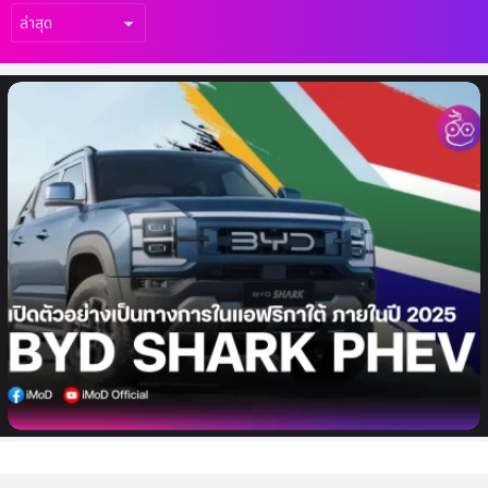
เรื่อง
ล่าสุด
BYD จะเปิดตัว BYD SHARK รถกระบะปลั๊กอิน
ไฮบริด ในแอฟริกาใต้ ในปี 2025