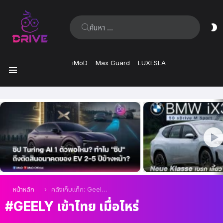
ค้นหา:
ส
ผิ
iMoD
Max Guard
LUXESLA
เมนู
เรื่อง
ล่าสุด
คุณอยู่ที่นี่:
หน้าหลัก
คลังเก็บแท็ก: Geely เข้าไทย เมื่อไหร่
GEELY เข้าไทย เมื่อไหร่