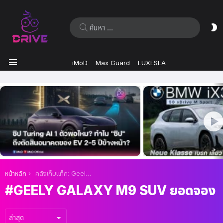
ค้นหา:
ส
ผิ
iMoD
Max Guard
LUXESLA
เมนู
เรื่อง
ล่าสุด
คุณอยู่ที่นี่:
หน้าหลัก
คลังเก็บแท็ก: Geely Galaxy M9 SUV ยอดจอง
GEELY GALAXY M9 SUV ยอดจอง