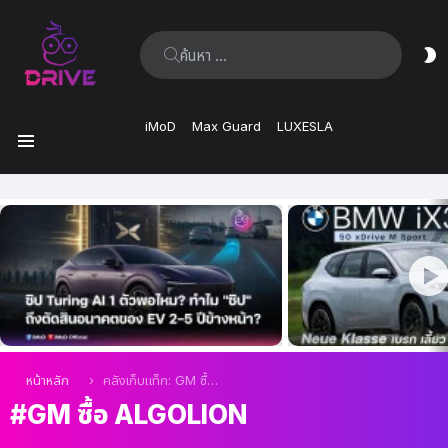
ค้นหา:
ส
ผิ
iMoD
Max Guard
LUXESLA
เมนู
เรื่อง
ล่าสุด
คุณอยู่ที่นี่:
หน้าหลัก
คลังเก็บแท็ก: GM ซื้อ ALGOLiON
GM ซื้อ ALGOLION