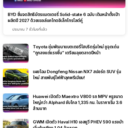
BYD ยื่นจดสิทธิบัตรแบตเตอรี่ Solid-state 6 ฉบับ เดินหน้าตั้งเป้า
ผลิตปี 2027 ด้วยเซลล์แคโทดอิเล็กโทรไลต์คู่
ประมาณ 7 ชั่วโมงที่แล้ว
Toyota ซุ่มพัฒนาแบตเตอรี่ไฮบริดรุ่นใหม่ ชูจุดเด่น
“ถูกลงแต่แรงขึ้น” เตรียมลุยตลาดปีหน้า
เผยโฉม Dongfeng Nissan NX7 สปอร์ต SUV รุ่น
ใหม่ สายพันธุ์ไฟฟ้าลุคพรีเมียม!
Huawei เปิดตัว Maextro V800 รถ MPV หรูขนาด
ใหญ่กว่า Alphard ขับไกล 1,335 กม. ในราคาเริ่ม 3.6
ล้านบาท
GWM เปิดตัว Haval H10 เอสยูวี PHEV 590 แรงม้า
เริ่มต้นเพียง 1.04 ล้านบาท