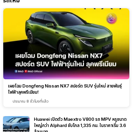
รถใหม่
เผยโฉม Dongfeng Nissan NX7 สปอร์ต SUV รุ่นใหม่ สายพันธุ์
ไฟฟ้าลุคพรีเมียม!
ประมาณ 8 ชั่วโมงที่แล้ว
Huawei เปิดตัว Maextro V800 รถ MPV หรูขนาด
ใหญ่กว่า Alphard ขับไกล 1,335 กม. ในราคาเริ่ม 3.6
ล้านบาท