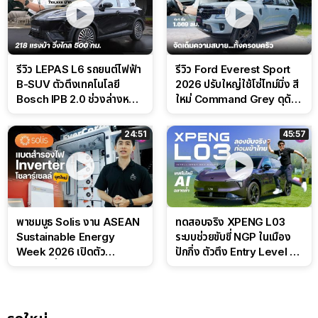
รีวิว LEPAS L6 รถยนต์ไฟฟ้า
รีวิว Ford Everest Sport
B-SUV ตัวตึงเทคโนโลยี
2026 ปรับใหญ่ใช้โซ่ไทม์มิ่ง สี
Bosch IPB 2.0 ช่วงล่างหนึบ
ใหม่ Command Grey ดุดัน
ลุ้นราคา 7 แสนต้น
สไตล์ครอบครัวสายลุย
24:51
45:57
พาชมบูธ Solis งาน ASEAN
ทดสอบจริง XPENG L03
Sustainable Energy
ระบบช่วยขับขี่ NGP ในเมือง
Week 2026 เปิดตัว
ปักกิ่ง ตัวตึง Entry Level ที่
แบตเตอรี่ IntelliHouse และ
ทำได้เกินตัว
EverCORE โซลูชัน ESS ครบ
วงจร