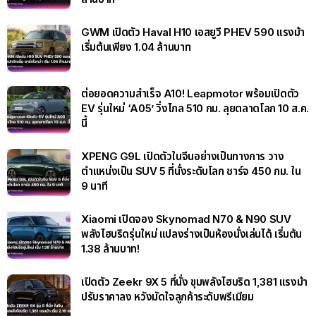
GWM เปิดตัว Haval H10 เอสยูวี PHEV 590 แรงม้า
เริ่มต้นเพียง 1.04 ล้านบาท
ต่อยอดความสำเร็จ A10! Leapmotor พร้อมเปิดตัว
EV รุ่นใหม่ ‘A05’ วิ่งไกล 510 กม. ลุยตลาดโลก 10 ส.ค.
นี้
XPENG G9L เปิดตัวในจีนอย่างเป็นทางการ วาง
ตำแหน่งเป็น SUV 5 ที่นั่งระดับโลก ชาร์จ 450 กม. ใน
9 นาที
Xiaomi เปิดจอง Skynomad N70 & N90 SUV
พลังไฮบริดรุ่นใหม่ แปลงร่างเป็นห้องนั่งเล่นได้ เริ่มต้น
1.38 ล้านบาท!
เปิดตัว Zeekr 9X 5 ที่นั่ง ขุมพลังไฮบริด 1,381 แรงม้า
ปรับราคาลง หวังมัดใจลูกค้าระดับพรีเมียม