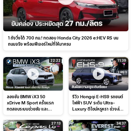
1 ถังวิ่งได้ 700 กม.! ทดสอบ Honda City 2026 e:HEV RS บน
ถนนจริง พร้อมฟีเจอร์ใหม่ที่ให้มาครบ
22:22
11:39
ลองขับ BMW iX3 50
รีวิว Hongqi E-HS9 รถยนต์
xDrive M Sport ครั้งแรก
ไฟฟ้า SUV ระดับ Ultra-
ทดสอบระบบช่วยขับ และ
Luxury ดีไซน์หรูหรา ช่วงล่าง
Performance แบบจัดเต็มใน
CDC นุ่มหนึบเหนือระดับ
สนาม
27:13
34:37