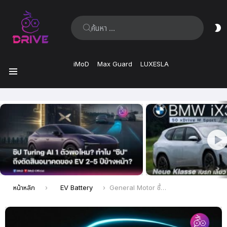
ค้นหา:
ส
ผิ
iMoD
Max Guard
LUXESLA
เมนู
เรื่อง
ล่าสุด
คุณอยู่ที่นี่:
หน้าหลัก
EV Battery
General Motor ซื้อกิจการ ALGOLiON บริษัทสตาร์ทอัพด้านซอฟต์แวร์แบตเตอรี่ เตรียมใช้กับแบตเตอรี่ EV