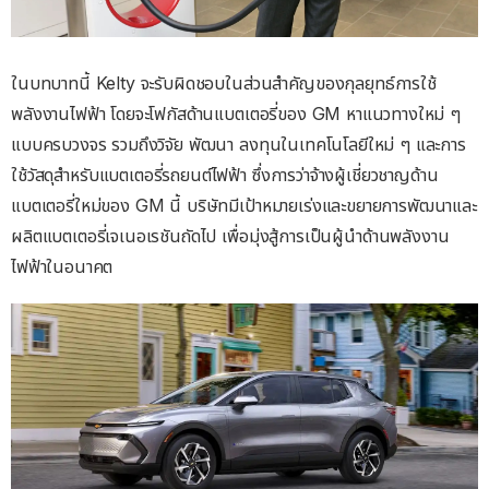
ในบทบาทนี้ Kelty จะรับผิดชอบในส่วนสำคัญของกุลยุทธ์การใช้
พลังงานไฟฟ้า โดยจะโฟกัสด้านแบตเตอรี่ของ GM หาแนวทางใหม่ ๆ
แบบครบวงจร รวมถึงวิจัย พัฒนา ลงทุนในเทคโนโลยีใหม่ ๆ และการ
ใช้วัสดุสำหรับแบตเตอรี่รถยนต์ไฟฟ้า ซึ่งการว่าจ้างผู้เชี่ยวชาญด้าน
แบตเตอรี่ใหม่ของ GM นี้ บริษัทมีเป้าหมายเร่งและขยายการพัฒนาและ
ผลิตแบตเตอรี่เจเนอเรชันถัดไป เพื่อมุ่งสู้การเป็นผู้นำด้านพลังงาน
ไฟฟ้าในอนาคต