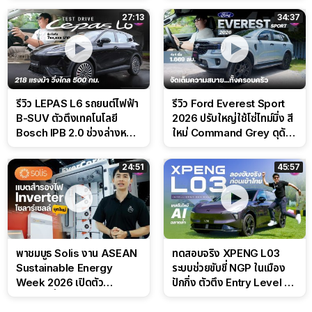
สนาม
27:13
34:37
รีวิว LEPAS L6 รถยนต์ไฟฟ้า
รีวิว Ford Everest Sport
B-SUV ตัวตึงเทคโนโลยี
2026 ปรับใหญ่ใช้โซ่ไทม์มิ่ง สี
Bosch IPB 2.0 ช่วงล่างหนึบ
ใหม่ Command Grey ดุดัน
ลุ้นราคา 7 แสนต้น
สไตล์ครอบครัวสายลุย
24:51
45:57
พาชมบูธ Solis งาน ASEAN
ทดสอบจริง XPENG L03
Sustainable Energy
ระบบช่วยขับขี่ NGP ในเมือง
Week 2026 เปิดตัว
ปักกิ่ง ตัวตึง Entry Level ที่
แบตเตอรี่ IntelliHouse และ
ทำได้เกินตัว
EverCORE โซลูชัน ESS ครบ