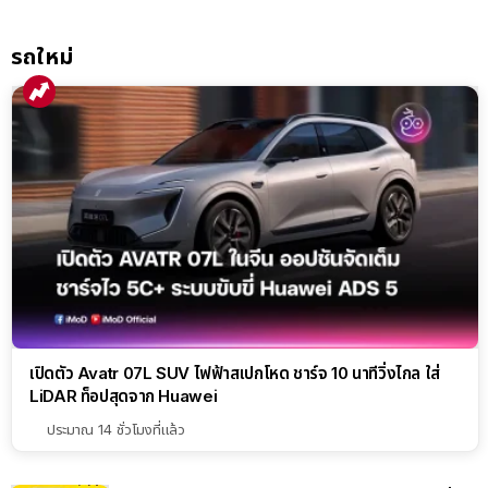
วงจร
รถใหม่
เปิดตัว Avatr 07L SUV ไฟฟ้าสเปกโหด ชาร์จ 10 นาทีวิ่งไกล ใส่
LiDAR ท็อปสุดจาก Huawei
ประมาณ 14 ชั่วโมงที่แล้ว