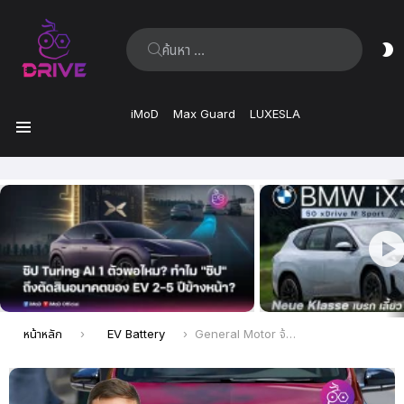
ค้นหา:
ส
ผิ
iMoD
Max Guard
LUXESLA
เมนู
เรื่อง
ล่าสุด
คุณอยู่ที่นี่:
หน้าหลัก
EV Battery
General Motor จ้างอดีตผู้บริหาร Tesla ช่วยพัฒนาแบตเตอรี่สำหรับรถ EV ราคาประหยัด