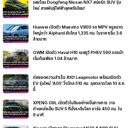
เผยโฉม Dongfeng Nissan NX7 สปอร์ต SUV รุ่น
ใหม่ สายพันธุ์ไฟฟ้าลุคพรีเมียม!
Huawei เปิดตัว Maextro V800 รถ MPV หรูขนาด
ใหญ่กว่า Alphard ขับไกล 1,335 กม. ในราคาเริ่ม 3.6
ล้านบาท
GWM เปิดตัว Haval H10 เอสยูวี PHEV 590 แรงม้า
เริ่มต้นเพียง 1.04 ล้านบาท
ต่อยอดความสำเร็จ A10! Leapmotor พร้อมเปิดตัว
EV รุ่นใหม่ ‘A05’ วิ่งไกล 510 กม. ลุยตลาดโลก 10 ส.ค.
นี้
XPENG G9L เปิดตัวในจีนอย่างเป็นทางการ วาง
ตำแหน่งเป็น SUV 5 ที่นั่งระดับโลก ชาร์จ 450 กม. ใน
9 นาที