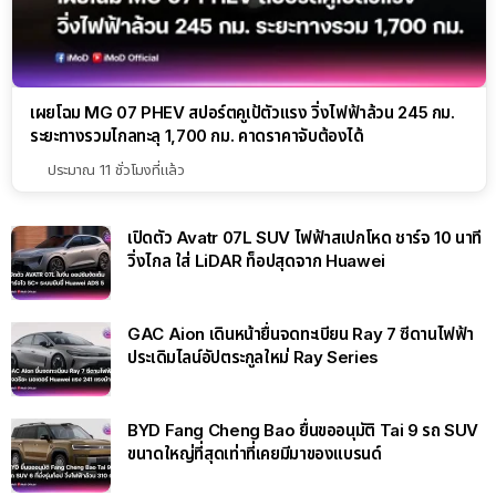
เผยโฉม MG 07 PHEV สปอร์ตคูเป้ตัวแรง วิ่งไฟฟ้าล้วน 245 กม.
ระยะทางรวมไกลทะลุ 1,700 กม. คาดราคาจับต้องได้
ประมาณ 11 ชั่วโมงที่แล้ว
เปิดตัว Avatr 07L SUV ไฟฟ้าสเปกโหด ชาร์จ 10 นาที
วิ่งไกล ใส่ LiDAR ท็อปสุดจาก Huawei
GAC Aion เดินหน้ายื่นจดทะเบียน Ray 7 ซีดานไฟฟ้า
ประเดิมไลน์อัปตระกูลใหม่ Ray Series
BYD Fang Cheng Bao ยื่นขออนุมัติ Tai 9 รถ SUV
ขนาดใหญ่ที่สุดเท่าที่เคยมีมาของแบรนด์