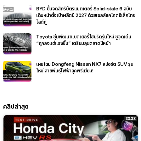
BYD ยื่นจดสิทธิบัตรแบตเตอรี่ Solid-state 6 ฉบับ
เดินหน้าตั้งเป้าผลิตปี 2027 ด้วยเซลล์แคโทดอิเล็กโทร
ไลต์คู่
Toyota ซุ่มพัฒนาแบตเตอรี่ไฮบริดรุ่นใหม่ ชูจุดเด่น
“ถูกลงแต่แรงขึ้น” เตรียมลุยตลาดปีหน้า
เผยโฉม Dongfeng Nissan NX7 สปอร์ต SUV รุ่น
ใหม่ สายพันธุ์ไฟฟ้าลุคพรีเมียม!
คลิปล่าสุด
33:38