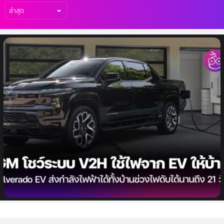
เรื่อง
ล่าสุด
GM โชว์ระบบ V2H จ่ายพลังงานไฟฟ้าจากรถ
EV ให้กับบ้านได้นานมากถึง 21 วันช่วงไฟดับ