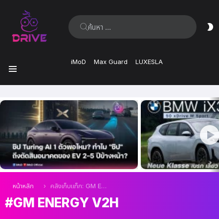
ค้นหา:
ส
ผิ
iMoD
Max Guard
LUXESLA
เมนู
เรื่อง
ล่าสุด
คุณอยู่ที่นี่:
หน้าหลัก
คลังเก็บแท็ก: GM Energy V2H
GM ENERGY V2H