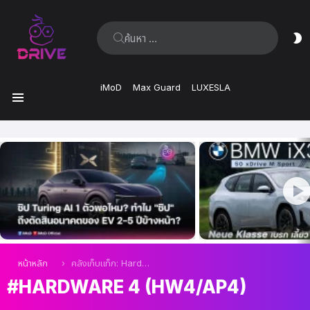
ค้นหา:
ส
ผิ
iMoD
Max Guard
LUXESLA
เมนู
เรื่อง
ล่าสุด
คุณอยู่ที่นี่:
หน้าหลัก
คลังเก็บแท็ก: Hardware 4 (HW4/AP4)
HARDWARE 4 (HW4/AP4)