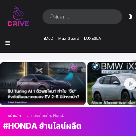
ค้นหา:
ส
ผิ
iMoD
Max Guard
LUXESLA
เมนู
เรื่อง
ล่าสุด
คุณอยู่ที่นี่:
หน้าหลัก
คลังเก็บแท็ก: Honda ย้านไลน์ผลิต
HONDA ย้านไลน์ผลิต