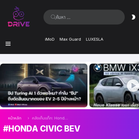
ค้นหา:
ส
ผิ
iMoD
Max Guard
LUXESLA
เมนู
เรื่อง
ล่าสุด
คุณอยู่ที่นี่:
หน้าหลัก
คลังเก็บแท็ก: Honda Civic BEV
HONDA CIVIC BEV