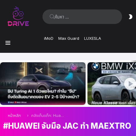
ค้นหา:
ส
ผิ
iMoD
Max Guard
LUXESLA
เมนู
เรื่อง
ล่าสุด
คุณอยู่ที่นี่:
หน้าหลัก
คลังเก็บแท็ก: Huawei จับมือ JAC ทำ Maextro
HUAWEI จับมือ JAC ทำ MAEXTRO