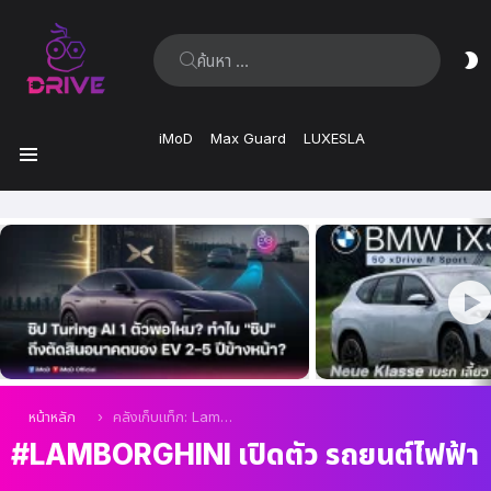
ค้นหา:
ส
ผิ
iMoD
Max Guard
LUXESLA
เมนู
เรื่อง
ล่าสุด
คุณอยู่ที่นี่:
หน้าหลัก
คลังเก็บแท็ก: Lamborghini เปิดตัว รถยนต์ไฟฟ้า
LAMBORGHINI เปิดตัว รถยนต์ไฟฟ้า