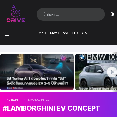
ค้นหา:
ส
ผิ
iMoD
Max Guard
LUXESLA
เมนู
เรื่อง
ล่าสุด
คุณอยู่ที่นี่:
หน้าหลัก
คลังเก็บแท็ก: Lamborghini EV Concept
LAMBORGHINI EV CONCEPT