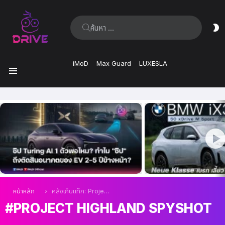
ค้นหา:
ส
ผิ
iMoD
Max Guard
LUXESLA
เมนู
เรื่อง
ล่าสุด
คุณอยู่ที่นี่:
หน้าหลัก
คลังเก็บแท็ก: Project Highland Spyshot
PROJECT HIGHLAND SPYSHOT