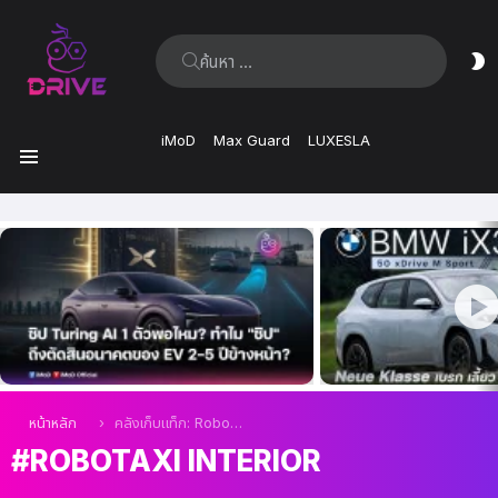
ค้นหา:
ส
ผิ
iMoD
Max Guard
LUXESLA
เมนู
เรื่อง
ล่าสุด
คุณอยู่ที่นี่:
หน้าหลัก
คลังเก็บแท็ก: Robotaxi interior
ROBOTAXI INTERIOR