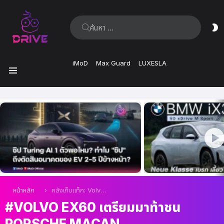
ค้นหา:
ส
ผิ
iMoD
Max Guard
LUXESLA
เมนู
เรื่อง
ล่าสุด
คุณอยู่ที่นี่:
หน้าหลัก
คลังเก็บแท็ก: Volvo EX60 เตรียมมาท้าชน Porsche Macan
VOLVO EX60 เตรียมมาท้าชน
PORSCHE MACAN