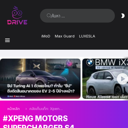
ค้นหา:
ส
ผิ
iMoD
Max Guard
LUXESLA
เมนู
เรื่อง
ล่าสุด
คุณอยู่ที่นี่:
หน้าหลัก
คลังเก็บแท็ก: Xpeng Motors Supercharger S4
XPENG MOTORS
SUPERCHARGER S4