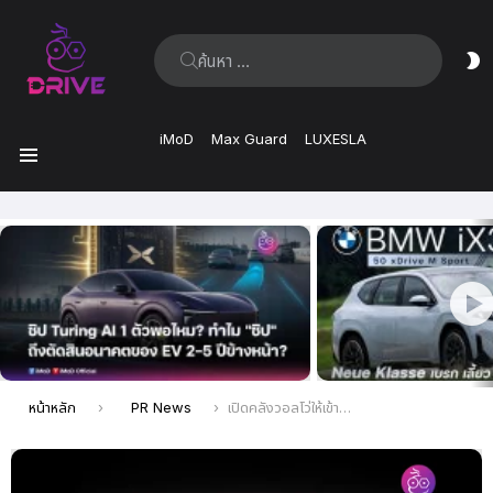
ค้นหา:
ส
ผิ
iMoD
Max Guard
LUXESLA
เมนู
เรื่อง
ล่าสุด
คุณอยู่ที่นี่:
หน้าหลัก
PR News
เปิดคลังวอลโว่ให้เข้าชมกันครั้งแรก! เลือกรุ่นที่ใช่ กับแคมเปญที่ชอบ ในงาน Volvo Warehouse Mega Deal พร้อมสิทธิประโยชน์มูลค่าสูงสุดถึง 1,000,000 บาท