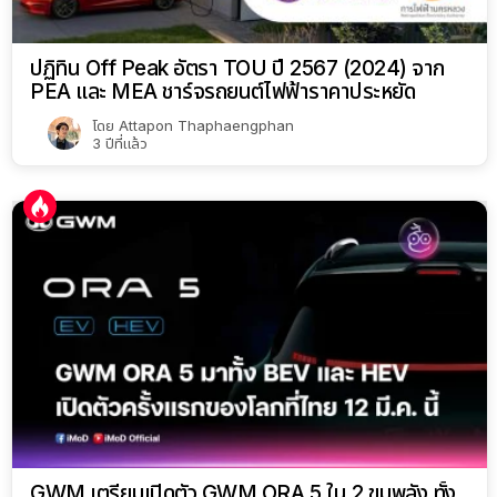
ปฏิทิน Off Peak อัตรา TOU ปี 2567 (2024) จาก
PEA และ MEA ชาร์จรถยนต์ไฟฟ้าราคาประหยัด
โดย
Attapon Thaphaengphan
3 ปีที่แล้ว
GWM เตรียมเปิดตัว GWM ORA 5 ใน 2 ขุมพลัง ทั้ง