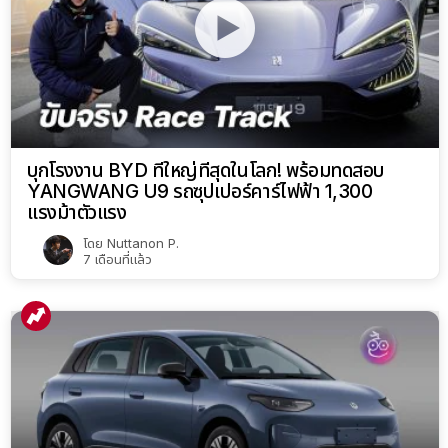
บุกโรงงาน BYD ที่ใหญ่ที่สุดในโลก! พร้อมทดสอบ
YANGWANG U9 รถซุปเปอร์คาร์ไฟฟ้า 1,300
แรงม้าตัวแรง
โดย
Nuttanon P.
7 เดือนที่แล้ว