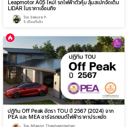
Leapmotor A05 ใหม่! รถไฟฟ้าตัวคุ้ม ลุ้นสเปกจัดเต็ม
LiDAR ในราคาเอื้อมถึง
โดย
Sakura P.
5 เดือนที่แล้ว
ปฏิทิน Off Peak อัตรา TOU ปี 2567 (2024) จาก
PEA และ MEA ชาร์จรถยนต์ไฟฟ้าราคาประหยัด
โดย
Attapon Thaphaengphan