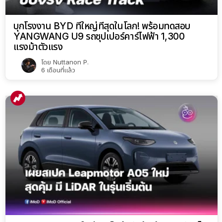
บุกโรงงาน BYD ที่ใหญ่ที่สุดในโลก! พร้อมทดสอบ
YANGWANG U9 รถซุปเปอร์คาร์ไฟฟ้า 1,300
แรงม้าตัวแรง
โดย
Nuttanon P.
6 เดือนที่แล้ว