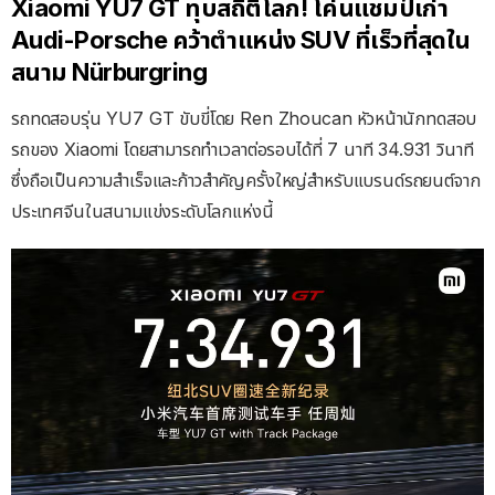
Xiaomi YU7 GT ทุบสถิติโลก! โค่นแชมป์เก่า
Audi-Porsche คว้าตำแหน่ง SUV ที่เร็วที่สุดใน
สนาม Nürburgring
รถทดสอบรุ่น YU7 GT ขับขี่โดย Ren Zhoucan หัวหน้านักทดสอบ
รถของ Xiaomi โดยสามารถทำเวลาต่อรอบได้ที่ 7 นาที 34.931 วินาที
ซึ่งถือเป็นความสำเร็จและก้าวสำคัญครั้งใหญ่สำหรับแบรนด์รถยนต์จาก
ประเทศจีนในสนามแข่งระดับโลกแห่งนี้