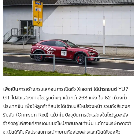
เพื่อเป็นการสร้างกระแสก่อนการเปิดตัว Xiaomi ได้นำรถยนต์ YU7
GT ไปจัดแสดงตามโชว์รูมต่างๆ แล้วกว่า 268 แห่ง ใน 82 เมืองทั่ว
ประเทศจีน เพื่อให้ลูกค้าที่สนใจได้เข้าชมสีใหม่ล่วงหน้า รวมถึงสีแดงค
ริมสัน (Crimson Red) แม้ว่าในปัจจุบันการจัดแสดงในโชว์รูมจะยัง
จำกัดอยู่เพียงแค่การเดินชมดีไซน์ภายนอกเท่านั้น แต่ทางบริษัทคาดว่า
จะเปิดให้สัมผัสประสบการณ์ภายในห้องโดยสารและเปิดให้จองคิว