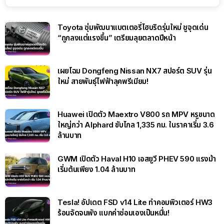
Toyota ซุ่มพัฒนาแบตเตอรี่ไฮบริดรุ่นใหม่ ชูจุดเด่น
“ถูกลงแต่แรงขึ้น” เตรียมลุยตลาดปีหน้า
เผยโฉม Dongfeng Nissan NX7 สปอร์ต SUV รุ่น
ใหม่ สายพันธุ์ไฟฟ้าลุคพรีเมียม!
Huawei เปิดตัว Maextro V800 รถ MPV หรูขนาด
ใหญ่กว่า Alphard ขับไกล 1,335 กม. ในราคาเริ่ม 3.6
ล้านบาท
GWM เปิดตัว Haval H10 เอสยูวี PHEV 590 แรงม้า
เริ่มต้นเพียง 1.04 ล้านบาท
Tesla! อัปเดต FSD v14 Lite ทำคอมพิวเตอร์ HW3
ร้อนจัดจนพัง แบกค่าซ่อมเองเป็นหมื่น!