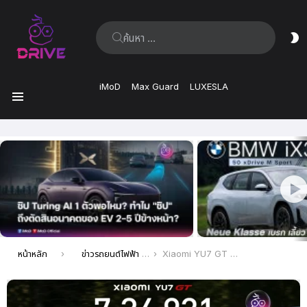
ค้นหา:
ส
ผิ
iMoD
Max Guard
LUXESLA
เมนู
เรื่อง
ล่าสุด
คุณอยู่ที่นี่:
หน้าหลัก
ข่าวรถยนต์ไฟฟ้า EV ล่าสุด
Xiaomi YU7 GT ทุบสถิติโลก! โค่นแชมป์เก่า Audi-Porsche คว้าตำแหน่ง SUV ที่เร็วที่สุดในสนาม Nürburgring