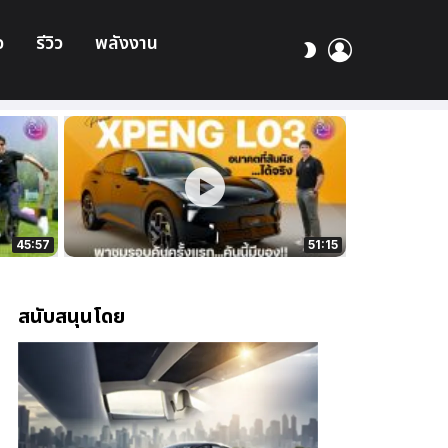
อ
รีวิว
พลังงาน
เข้า
สลับ
สู่
ผิว
ระบบ
45:57
51:15
สนับสนุนโดย