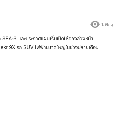
1.9k
ดู
่า SEA-S และประกาศแผนเริ่มเปิดให้จองล่วงหน้า
 Zeekr 9X รถ SUV ไฟฟ้าขนาดใหญ่ในช่วงปลายเดือน