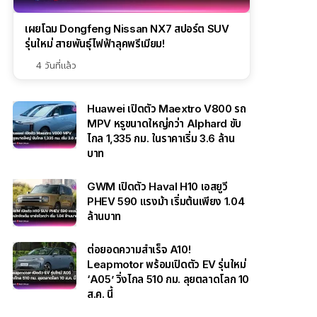
เผยโฉม Dongfeng Nissan NX7 สปอร์ต SUV
รุ่นใหม่ สายพันธุ์ไฟฟ้าลุคพรีเมียม!
4 วันที่แล้ว
Huawei เปิดตัว Maextro V800 รถ
MPV หรูขนาดใหญ่กว่า Alphard ขับ
ไกล 1,335 กม. ในราคาเริ่ม 3.6 ล้าน
บาท
GWM เปิดตัว Haval H10 เอสยูวี
PHEV 590 แรงม้า เริ่มต้นเพียง 1.04
ล้านบาท
ต่อยอดความสำเร็จ A10!
Leapmotor พร้อมเปิดตัว EV รุ่นใหม่
‘A05’ วิ่งไกล 510 กม. ลุยตลาดโลก 10
ส.ค. นี้