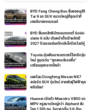
BYD Fang Cheng Bao ยื่นขออนุมัติ
Tai 9 รถ SUV ขนาดใหญ่ที่สุดเท่าที่
เคยมีมาของแบรนด์
BYD ยื่นจดสิทธิบัตรแบตเตอรี่ Solid-
state 6 ฉบับ เดินหน้าตั้งเป้าผลิตปี
2027 ด้วยเซลล์แคโทดอิเล็กโทรไลต์คู่
Toyota ซุ่มพัฒนาแบตเตอรี่ไฮบริดรุ่น
ใหม่ ชูจุดเด่น “ถูกลงแต่แรงขึ้น”
เตรียมลุยตลาดปีหน้า
เผยโฉม Dongfeng Nissan NX7
สปอร์ต SUV รุ่นใหม่ สายพันธุ์ไฟฟ้าลุค
พรีเมียม!
Huawei เปิดตัว Maextro V800 รถ
MPV หรูขนาดใหญ่กว่า Alphard ขับ
ไกล 1,335 กม. ในราคาเริ่ม 3.6 ล้าน