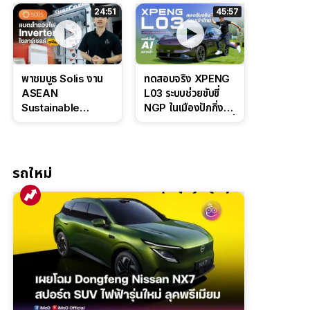
ล่างหนึบ ลุ้นราคา 7
ดุดันสไตล์ครอบครัว
24:51
45:57
แสนต้น
สายลุย
พาชมบูธ Solis งาน
ทดสอบจริง XPENG
ASEAN
L03 ระบบช่วยขับขี่
Sustainable
NGP ในเมืองปักกิ่ง
Energy Week
ตัวตึง Entry Level ที่
2026 เปิดตัว
ทำได้เกินตัว
แบตเตอรี่
IntelliHouse และ
รถใหม่
EverCORE โซลูชัน
ESS ครบวงจร