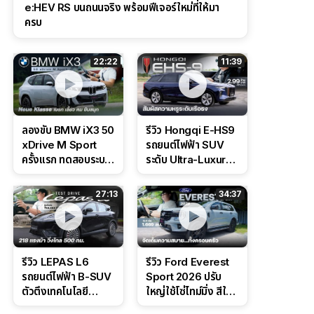
e:HEV RS บนถนนจริง พร้อมฟีเจอร์ใหม่ที่ให้มา
ครบ
22:22
11:39
ลองขับ BMW iX3 50
รีวิว Hongqi E-HS9
xDrive M Sport
รถยนต์ไฟฟ้า SUV
ครั้งแรก ทดสอบระบบ
ระดับ Ultra-Luxury
ช่วยขับ และ
ดีไซน์หรูหรา ช่วงล่าง
Performance แบบ
CDC นุ่มหนึบเหนือ
27:13
34:37
จัดเต็มในสนาม
ระดับ
รีวิว LEPAS L6
รีวิว Ford Everest
รถยนต์ไฟฟ้า B-SUV
Sport 2026 ปรับ
ตัวตึงเทคโนโลยี
ใหญ่ใช้โซ่ไทม์มิ่ง สีใหม่
Bosch IPB 2.0 ช่วง
Command Grey