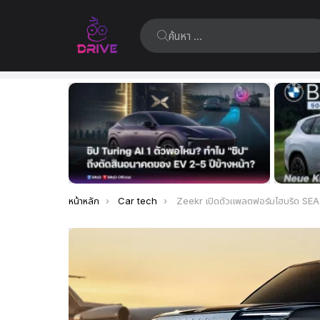
ค้นหา:
เรื่อง
ล่าสุด
คุณอยู่ที่นี่:
หน้าหลัก
Car tech
Zeekr เปิดตัวแพลตฟอร์มไฮบริด SEA-S เตรียมเปิดจอง Zeekr 9X ที่ใช้แพลตฟอร์มใหม่นี้ปลาย ส.ค. ชาร์จเร็ว วิ