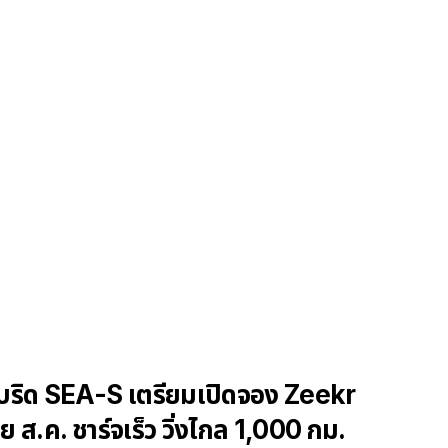
บริด SEA-S เตรียมเปิดจอง Zeekr
 ส.ค. ชาร์จเร็ว วิ่งไกล 1,000 กม.