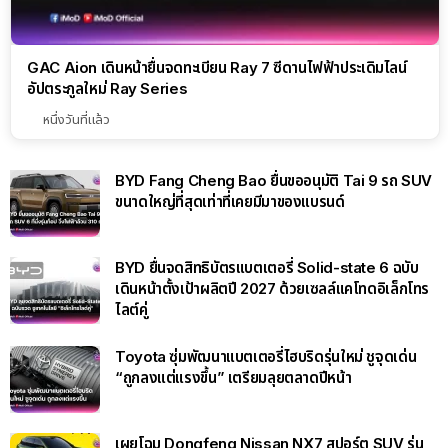
GAC Aion เดินหน้ายื่นจดทะเบียน Ray 7 ซีดานไฟฟ้าประเดิมไลน์
อัปตระกูลใหม่ Ray Series
หนึ่งวันที่แล้ว
BYD Fang Cheng Bao ยื่นขออนุมัติ Tai 9 รถ SUV
ขนาดใหญ่ที่สุดเท่าที่เคยมีมาของแบรนด์
BYD ยื่นจดสิทธิบัตรแบตเตอรี่ Solid-state 6 ฉบับ
เดินหน้าตั้งเป้าผลิตปี 2027 ด้วยเซลล์แคโทดอิเล็กโทร
ไลต์คู่
Toyota ซุ่มพัฒนาแบตเตอรี่ไฮบริดรุ่นใหม่ ชูจุดเด่น
“ถูกลงแต่แรงขึ้น” เตรียมลุยตลาดปีหน้า
เผยโฉม Dongfeng Nissan NX7 สปอร์ต SUV รุ่น