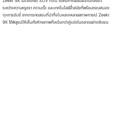
Zeekr 9X ไม่ใช่แค่รถ SUV ทั่วไป แต่คือการผสมผสานที่ลงตัว
ระหว่างความหรูหรา ความเร็ว และเทคโนโลยีล้ำสมัยที่พร้อมตอบสนอง
ทุกการขับขี่ จากการทดสอบที่น่าทึ่งในหลากหลายสภาพการณ์ Zeekr
9X ได้พิสูจน์ให้เห็นถึงศักยภาพที่เหนือกว่าคู่แข่งในตลาดอย่างชัดเจน