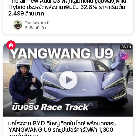
The all-new Audi Q3 พลิกโฉมทั้งคัน ชูขุมพลัง Mild
Hybrid ประหยัดพลังงานเพิ่มขึ้น 32.8% ราคาเริ่มต้น
2.499 ล้านบาท
โดย
Sakura P.
5 เดือนที่แล้ว
35:18
บุกโรงงาน BYD ที่ใหญ่ที่สุดในโลก! พร้อมทดสอบ
YANGWANG U9 รถซุปเปอร์คาร์ไฟฟ้า 1,300