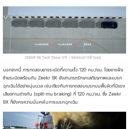
ZEEKR 9X Tech Show Off – ทดสอบการต้านลม
นอกจากนี้ การทดสอบยางระเบิดที่ความเร็ว 120 กม./ชม. โดยยางฝั่ง
ซ้ายระเบิดพร้อมกัน Zeekr 9X ยังสามารถรักษาเสถียรภาพและเบรก
ฉุกเฉินได้อย่างนุ่มนวล เช่นเดียวกับการทดสอบเบรกบนพื้นผิวที่มีแรง
เสียดทานต่างกัน (split-mu braking) ที่ 120 กม./ชม. ซึ่ง Zeekr
9X ก็ยังคงความมั่นคงในการเบรกฉุกเฉิน