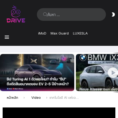
ค้นหา:
ส
ผิ
iMoD
Max Guard
LUXESLA
เมนู
เรื่อง
ล่าสุด
คุณอยู่ที่นี่:
หน้าหลัก
Video
เทคโนโลยี AI แห่งอนาคตใน Zeekr 9X กับการสร้างมาตรฐานใหม่แห่งความปลอดภัยและเสถียรภาพ