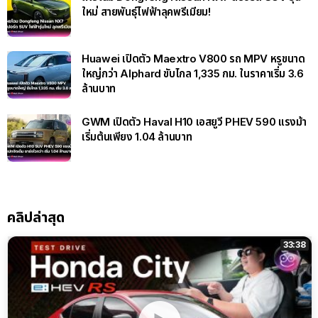
ใหม่ สายพันธุ์ไฟฟ้าลุคพรีเมียม!
Huawei เปิดตัว Maextro V800 รถ MPV หรูขนาด
ใหญ่กว่า Alphard ขับไกล 1,335 กม. ในราคาเริ่ม 3.6
ล้านบาท
GWM เปิดตัว Haval H10 เอสยูวี PHEV 590 แรงม้า
เริ่มต้นเพียง 1.04 ล้านบาท
คลิปล่าสุด
33:38