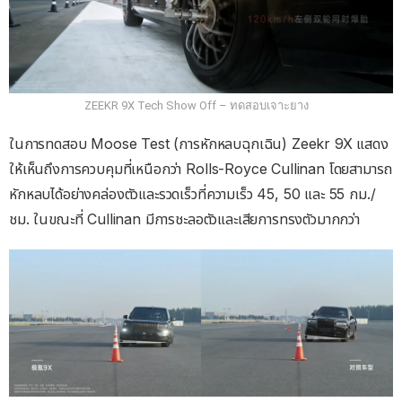
ZEEKR 9X Tech Show Off – ทดสอบเจาะยาง
ในการทดสอบ Moose Test (การหักหลบฉุกเฉิน) Zeekr 9X แสดง
ให้เห็นถึงการควบคุมที่เหนือกว่า Rolls-Royce Cullinan โดยสามารถ
หักหลบได้อย่างคล่องตัวและรวดเร็วที่ความเร็ว 45, 50 และ 55 กม./
ชม. ในขณะที่ Cullinan มีการชะลอตัวและเสียการทรงตัวมากกว่า