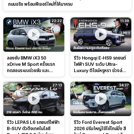
ถนนจริง พร้อมฟีเจอร์ใหม่ที่ให้มาครบ
22:22
11:39
ลองขับ BMW iX3 50
รีวิว Hongqi E-HS9 รถยนต์
xDrive M Sport ครั้งแรก
ไฟฟ้า SUV ระดับ Ultra-
ทดสอบระบบช่วยขับ และ
Luxury ดีไซน์หรูหรา ช่วงล่าง
Performance แบบจัดเต็มใน
CDC นุ่มหนึบเหนือระดับ
สนาม
27:13
34:37
รีวิว LEPAS L6 รถยนต์ไฟฟ้า
รีวิว Ford Everest Sport
B-SUV ตัวตึงเทคโนโลยี
2026 ปรับใหญ่ใช้โซ่ไทม์มิ่ง สี