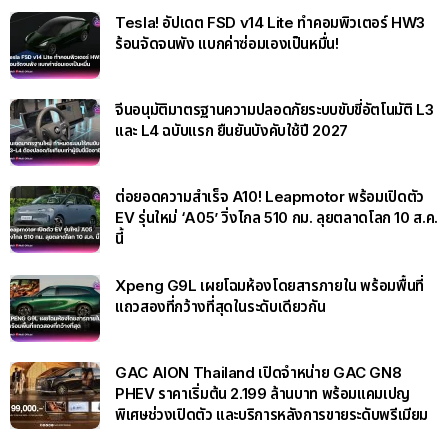
Tesla! อัปเดต FSD v14 Lite ทำคอมพิวเตอร์ HW3
ร้อนจัดจนพัง แบกค่าซ่อมเองเป็นหมื่น!
จีนอนุมัติมาตรฐานความปลอดภัยระบบขับขี่อัตโนมัติ L3
และ L4 ฉบับแรก ยืนยันบังคับใช้ปี 2027
ต่อยอดความสำเร็จ A10! Leapmotor พร้อมเปิดตัว
EV รุ่นใหม่ ‘A05’ วิ่งไกล 510 กม. ลุยตลาดโลก 10 ส.ค.
นี้
Xpeng G9L เผยโฉมห้องโดยสารภายใน พร้อมพื้นที่
แถวสองที่กว้างที่สุดในระดับเดียวกัน
GAC AION Thailand เปิดจำหน่าย GAC GN8
PHEV ราคาเริ่มต้น 2.199 ล้านบาท พร้อมแคมเปญ
พิเศษช่วงเปิดตัว และบริการหลังการขายระดับพรีเมียม