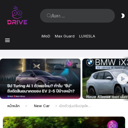
ค้นหา:
ส
ผิ
iMoD
Max Guard
LUXESLA
เมนู
เรื่อง
ล่าสุด
คุณอยู่ที่นี่:
หน้าหลัก
New Car
เปิดตัวรุ่นปรับปรุงใหม่ BYD Qin Plus EV 2023 พร้อมการปรับลดราคารุ่นอื่น ๆ ในประเทศจีน