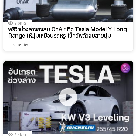
2.6k
ดู
พรีวิวช่วงล่างถุงลม OnAir ติด Tesla Model Y Long
Range ให้นุ่มเหมือนรถหรู โช็คอัพตัวจบสายนุ่ม
3 ปีที่แล้ว
2.4k
ดู