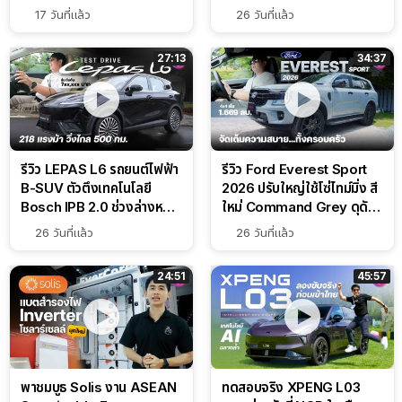
ลองขับ BMW iX3 50
รีวิว Hongqi E-HS9 รถยนต์
xDrive M Sport ครั้งแรก
ไฟฟ้า SUV ระดับ Ultra-
ทดสอบระบบช่วยขับ และ
Luxury ดีไซน์หรูหรา ช่วงล่าง
Performance แบบจัดเต็มใน
CDC นุ่มหนึบเหนือระดับ
17 วันที่แล้ว
26 วันที่แล้ว
สนาม
27:13
34:37
รีวิว LEPAS L6 รถยนต์ไฟฟ้า
รีวิว Ford Everest Sport
B-SUV ตัวตึงเทคโนโลยี
2026 ปรับใหญ่ใช้โซ่ไทม์มิ่ง สี
Bosch IPB 2.0 ช่วงล่างหนึบ
ใหม่ Command Grey ดุดัน
ลุ้นราคา 7 แสนต้น
สไตล์ครอบครัวสายลุย
26 วันที่แล้ว
26 วันที่แล้ว
24:51
45:57