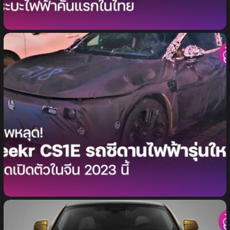
ค่าตัว 14 ล้านบาท! GMC Hummer EV
Edition 1 กระบะไฟฟ้าคันแรกในไทย
ภาพหลุด! Zeekr CS1E รถซีดานไฟฟ้ารุ่นใหม่ คาดเปิดตัว
ในจีน 2023 นี้