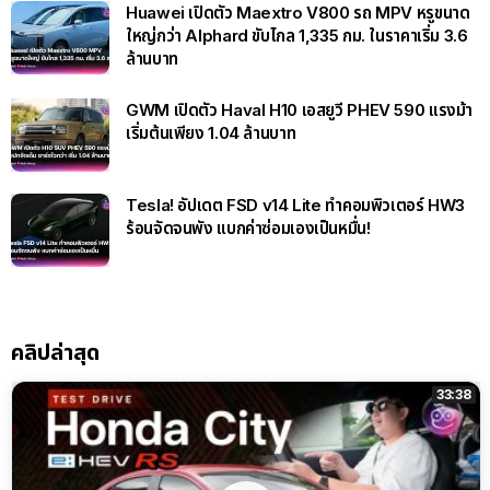
เผยโฉม Dongfeng Nissan NX7 สปอร์ต SUV รุ่น
ใหม่ สายพันธุ์ไฟฟ้าลุคพรีเมียม!
Huawei เปิดตัว Maextro V800 รถ MPV หรูขนาด
ใหญ่กว่า Alphard ขับไกล 1,335 กม. ในราคาเริ่ม 3.6
ล้านบาท
GWM เปิดตัว Haval H10 เอสยูวี PHEV 590 แรงม้า
เริ่มต้นเพียง 1.04 ล้านบาท
Tesla! อัปเดต FSD v14 Lite ทำคอมพิวเตอร์ HW3
ร้อนจัดจนพัง แบกค่าซ่อมเองเป็นหมื่น!
คลิปล่าสุด