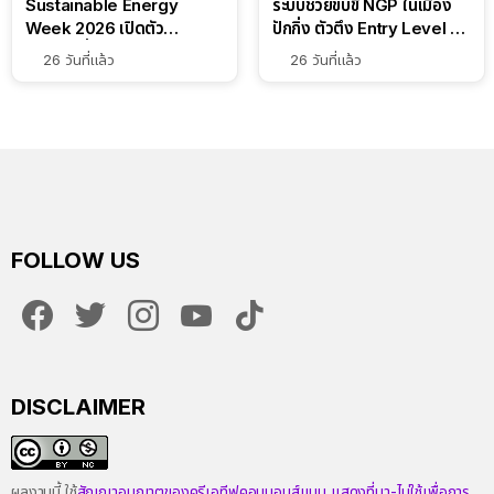
พาชมบูธ Solis งาน ASEAN
ทดสอบจริง XPENG L03
Sustainable Energy
ระบบช่วยขับขี่ NGP ในเมือง
Week 2026 เปิดตัว
ปักกิ่ง ตัวตึง Entry Level ที่
แบตเตอรี่ IntelliHouse และ
ทำได้เกินตัว
26 วันที่แล้ว
26 วันที่แล้ว
EverCORE โซลูชัน ESS ครบ
วงจร
FOLLOW US
facebook
twitter
instagram
youtube
tiktok