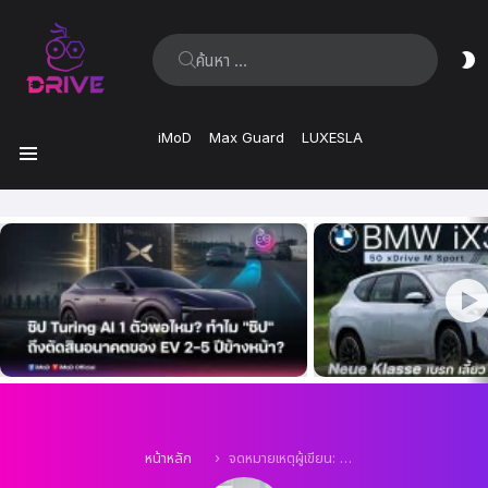
ค้นหา:
ส
ผิ
iMoD
Max Guard
LUXESLA
เมนู
เรื่อง
ล่าสุด
คุณอยู่ที่นี่:
หน้าหลัก
จดหมายเหตุผู้เขียน: Thanakrit Kongpon