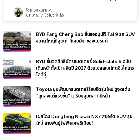
NEW CAR
725
ดู
GAC Aion เดินหน้ายื่นจดทะเบียน Ray 7 ซีดานไฟฟ้าประเดิมไลน์
อัปตระกูลใหม่ Ray Series
มากกว่า
GAC Aion แบรนด์รถยนต์ไฟฟ้าในเครือ GAC ได้ยื่นจดทะเบียนร […]
โดย
Sakura P.
ประมาณ 7 ชั่วโมงที่แล้ว
BYD Fang Cheng Bao ยื่นขออนุมัติ Tai 9 รถ SUV
ขนาดใหญ่ที่สุดเท่าที่เคยมีมาของแบรนด์
BYD ยื่นจดสิทธิบัตรแบตเตอรี่ Solid-state 6 ฉบับ
เดินหน้าตั้งเป้าผลิตปี 2027 ด้วยเซลล์แคโทดอิเล็กโทร
ไลต์คู่
Toyota ซุ่มพัฒนาแบตเตอรี่ไฮบริดรุ่นใหม่ ชูจุดเด่น
“ถูกลงแต่แรงขึ้น” เตรียมลุยตลาดปีหน้า