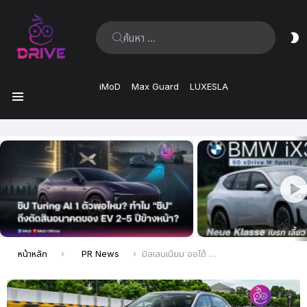
ค้นหา:
ส
ผิ
iMoD
Max Guard
LUXESLA
เมนู
เรื่อง
ล่าสุด
คุณอยู่ที่นี่:
หน้าหลัก
PR News
มิลเลนเนียม ออโต้ ภูเก็ต ฉลองครบรอบ 25 ปี เปิดตัว BMW ‘The i7’ พร้อม Exclusive Program มูลค่ากว่า 600,000 บาท