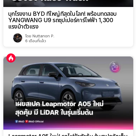
บุกโรงงาน BYD ที่ใหญ่ที่สุดในโลก! พร้อมทดสอบ
YANGWANG U9 รถซุปเปอร์คาร์ไฟฟ้า 1,300
แรงม้าตัวแรง
โดย
Nuttanon P.
6 เดือนที่แล้ว