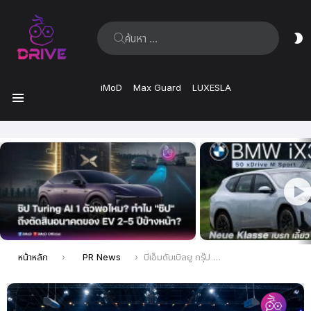
ค้นหา:
ส
ผิ
iMoD
Max Guard
LUXESLA
เมนู
เรื่อง
ล่าสุด
คุณอยู่ที่นี่:
หน้าหลัก
PR News
บีเอ็มดับเบิลยู กรุ๊ป ประเทศไทย คว้าแชมป์ผู้นำตลาดในกลุ่มรถยนต์พรีเมียมไทยต่อเนื่อง 4 ปีซ้อน