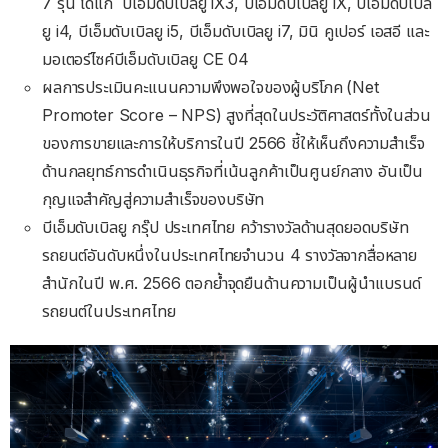
7 รุ่น ได้แก่
บีเอ็มดับเบิลยู iX3, บีเอ็มดับเบิลยู iX, บีเอ็มดับเบิล
ยู i4, บีเอ็มดับเบิลยู i5, บีเอ็มดับเบิลยู i7, มินิ คูเปอร์ เอสอี และ
มอเตอร์ไซค์บีเอ็มดับเบิลยู CE 04
ผลการประเมินคะแนนความพึงพอใจของผู้บริโภค
(Net
Promoter Score – NPS) สูงที่สุดในประวัติศาสตร์ทั้งในส่วน
ของการขายและการให้บริการในปี 2566 ชี้ให้เห็นถึงความสำเร็จ
ด้านกลยุทธ์การดำเนินธุรกิจที่เน้นลูกค้าเป็นศูนย์กลาง อันเป็น
กุญแจสำคัญสู่ความสำเร็จของบริษัท
บีเอ็มดับเบิลยู กรุ๊ป ประเทศไทย คว้ารางวัลด้านสุดยอดบริษัท
รถยนต์อันดับหนึ่งในประเทศไทยจำนวน 4 รางวัลจากสื่อหลาย
สำนักในปี พ.ศ. 2566 ตอกย้ำจุดยืนด้านความเป็นผู้นำแบรนด์
รถยนต์ในประเทศไทย