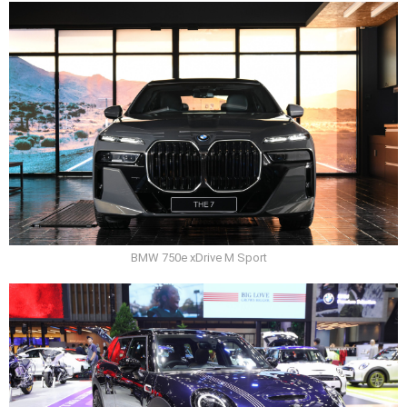
BMW 750e xDrive M Sport