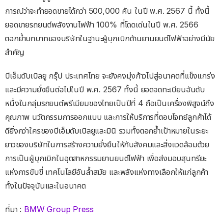
การณ์ว่าจะทำยอดขายได้กว่า 500,000 คัน ในปี พ.ศ. 2567 นี้ ทั้งนี้
ยอดขายรถยนต์พลังงานไฟฟ้า 100% ที่โดดเด่นในปี พ.ศ. 2566
ตอกย้ำบทบาทของบริษัทในฐานะผู้บุกเบิกด้านยานยนต์ไฟฟ้าอย่างมีนัย
สำคัญ
บีเอ็มดับเบิลยู กรุ๊ป ประเทศไทย จะยังคงมุ่งก้าวไปสู่อนาคตที่แข็งแกร่ง
และมีความยั่งยืนต่อไปในปี พ.ศ. 2567 ทั้งนี้ ยอดจดทะเบียนอันดับ
หนึ่งในกลุ่มรถยนต์พรีเมียมของไทยเป็นปีที่ 4 ถือเป็นเครื่องพิสูจน์ถึง
คุณภาพ นวัตกรรมการออกแบบ และการให้บริการที่ตอบโจทย์ลูกค้าได้
ดียิ่งกว่าใครของบีเอ็มดับเบิลยูและมินิ รวมทั้งตอกย้ำเป้าหมายในระยะ
ยาวของบริษัทในการสร้างความยั่งยืนให้กับสังคมและสิ่งแวดล้อมด้วย
การเป็นผู้บุกเบิกในอุตสาหกรรมยานยนต์ไฟฟ้า เพื่อส่งมอบสุนทรียะ
แห่งการขับขี่ เทคโนโลยีอันล้ำสมัย และพลังแห่งทางเลือกให้แก่ลูกค้า
ทั้งในปัจจุบันและในอนาคต
ที่มา :
BMW Group Press