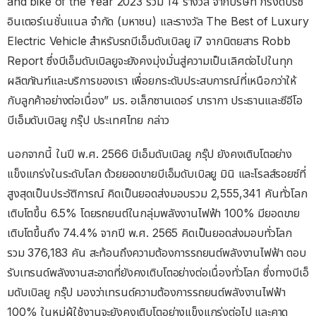
and bike of the Year 2023 รวม 14 รางวัล จากบริษัท กรังด์ปรีซ์
อินเตอร์เนชั่นแนล จำกัด (มหาชน) และรางวัล The Best of Luxury
Electric Vehicle สำหรับรถบีเอ็มดับเบิลยู i7 จากนิตยสาร Robb
Report ซึ่งบีเอ็มดับเบิลยูจะยังคงมุ่งมั่นสู่ความเป็นเลิศต่อไปในทุก
ผลิตภัณฑ์และบริการของเรา เพื่อยกระดับประสบการณ์ที่เหนือกว่าให้
กับลูกค้าอย่างต่อเนื่อง” มร. อเล็กซานเดอร์ บารากา ประธานและซีอีโอ
บีเอ็มดับเบิลยู กรุ๊ป ประเทศไทย กล่าว
นอกจากนี้ ในปี พ.ศ. 2566 บีเอ็มดับเบิลยู กรุ๊ป ยังคงเติบโตอย่าง
แข็งแกร่งในระดับโลก ด้วยยอดขายบีเอ็มดับเบิลยู มินิ และโรลส์รอยซ์ที่
สูงสุดเป็นประวัติการณ์ คิดเป็นยอดส่งมอบรวม 2,555,341 คันทั่วโลก
เติบโตขึ้น 6.5% โดยรถยนต์ในกลุ่มพลังงานไฟฟ้า 100% มียอดขาย
เติบโตขึ้นถึง 74.4% จากปี พ.ศ. 2565 คิดเป็นยอดส่งมอบทั่วโลก
รวม 376,183 คัน สะท้อนถึงความต้องการรถยนต์พลังงานไฟฟ้า ตอบ
รับเทรนด์พลังงานสะอาดที่ยังคงเติบโตอย่างต่อเนื่องทั่วโลก ซึ่งทางบีเอ็
มดับเบิลยู กรุ๊ป มองว่าเทรนด์ความต้องการรถยนต์พลังงานไฟฟ้า
100% ในหมู่ผู้ใช้งานจะยังคงเติบโตอย่างแข็งแกร่งต่อไป และคาด