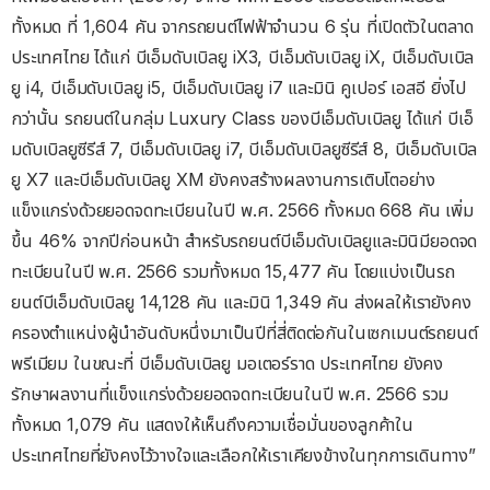
ทั้งหมด ที่ 1,604 คัน จากรถยนต์ไฟฟ้าจำนวน 6 รุ่น ที่เปิดตัวในตลาด
ประเทศไทย ได้แก่ บีเอ็มดับเบิลยู iX3, บีเอ็มดับเบิลยู iX, บีเอ็มดับเบิล
ยู i4, บีเอ็มดับเบิลยู i5, บีเอ็มดับเบิลยู i7 และมินิ คูเปอร์ เอสอี ยิ่งไป
กว่านั้น รถยนต์ในกลุ่ม Luxury Class ของบีเอ็มดับเบิลยู ได้แก่ บีเอ็
มดับเบิลยูซีรีส์ 7, บีเอ็มดับเบิลยู i7, บีเอ็มดับเบิลยูซีรีส์ 8, บีเอ็มดับเบิล
ยู X7 และบีเอ็มดับเบิลยู XM ยังคงสร้างผลงานการเติบโตอย่าง
แข็งแกร่งด้วยยอดจดทะเบียนในปี พ.ศ. 2566 ทั้งหมด 668 คัน เพิ่ม
ขึ้น 46% จากปีก่อนหน้า สำหรับรถยนต์บีเอ็มดับเบิลยูและมินิมียอดจด
ทะเบียนในปี พ.ศ. 2566 รวมทั้งหมด 15,477 คัน โดยแบ่งเป็นรถ
ยนต์บีเอ็มดับเบิลยู 14,128 คัน และมินิ 1,349 คัน ส่งผลให้เรายังคง
ครองตำแหน่งผู้นำอันดับหนึ่งมาเป็นปีที่สี่ติดต่อกันในเซกเมนต์รถยนต์
พรีเมียม ในขณะที่ บีเอ็มดับเบิลยู มอเตอร์ราด ประเทศไทย ยังคง
รักษาผลงานที่แข็งแกร่งด้วยยอดจดทะเบียนในปี พ.ศ. 2566 รวม
ทั้งหมด 1,079 คัน แสดงให้เห็นถึงความเชื่อมั่นของลูกค้าใน
ประเทศไทยที่ยังคงไว้วางใจและเลือกให้เราเคียงข้างในทุกการเดินทาง”