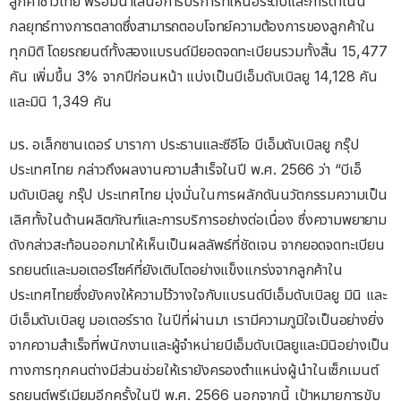
ลูกค้าชาวไทย พร้อมนำเสนอการบริการที่เหนือระดับและการดำเนิน
กลยุทธ์ทางการตลาดซึ่งสามารถตอบโจทย์ความต้องการของลูกค้าใน
ทุกมิติ โดยรถยนต์ทั้งสองแบรนด์มียอดจดทะเบียนรวมทั้งสิ้น 15,477
คัน เพิ่มขึ้น 3% จากปีก่อนหน้า แบ่งเป็นบีเอ็มดับเบิลยู 14,128 คัน
และมินิ 1,349 คัน
มร. อเล็กซานเดอร์ บารากา ประธานและซีอีโอ บีเอ็มดับเบิลยู กรุ๊ป
ประเทศไทย กล่าวถึงผลงานความสำเร็จในปี พ.ศ. 2566 ว่า “บีเอ็
มดับเบิลยู กรุ๊ป ประเทศไทย มุ่งมั่นในการผลักดันนวัตกรรมความเป็น
เลิศทั้งในด้านผลิตภัณฑ์และการบริการอย่างต่อเนื่อง ซึ่งความพยายาม
ดังกล่าวสะท้อนออกมาให้เห็นเป็นผลลัพธ์ที่ชัดเจน จากยอดจดทะเบียน
รถยนต์และมอเตอร์ไซค์ที่ยังเติบโตอย่างแข็งแกร่งจากลูกค้าใน
ประเทศไทยซึ่งยังคงให้ความไว้วางใจกับแบรนด์บีเอ็มดับเบิลยู มินิ และ
บีเอ็มดับเบิลยู มอเตอร์ราด ในปีที่ผ่านมา เรามีความภูมิใจเป็นอย่างยิ่ง
จากความสำเร็จที่พนักงานและผู้จำหน่ายบีเอ็มดับเบิลยูและมินิอย่างเป็น
ทางการทุกคนต่างมีส่วนช่วยให้เรายังครองตำแหน่งผู้นำในเซ็กเมนต์
รถยนต์พรีเมียมอีกครั้งในปี พ.ศ. 2566 นอกจากนี้ เป้าหมายการขับ