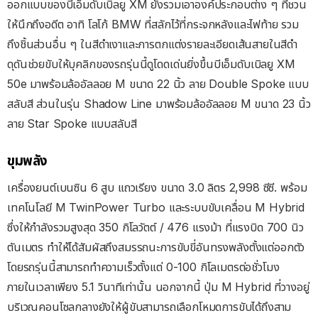
ออกแบบของบีเอ็มดับเบิลยู XM ยังรวมเอาองค์ประกอบต่าง ๆ ที่ชวน
ให้นึกถึงอดีต อาทิ โลโก้ BMW ที่สลักไว้ที่กระจกหลังและไฟท้าย รวม
ถึงชิ้นส่วนอื่น ๆ ในสีดำเงาและการตกแต่งรายละเอียดเส้นสายในสีดำ
ดุดันช่วยขับให้บุคลิกของรถรุ่นนี้ดูโดดเด่นยิ่งขึ้นบีเอ็มดับเบิลยู XM
50e มาพร้อมล้ออัลลอย M ขนาด 22 นิ้ว ลาย Double Spoke แบบ
สลับสี ส่วนในรุ่น Shadow Line มาพร้อมล้ออัลลอย M ขนาด 23 นิ้ว
ลาย Star Spoke แบบสลับสี
ขุมพลัง
เครื่องยนต์เบนซิน 6 สูบ แถวเรียง ขนาด 3.0 ลิตร 2,998 ซีซี. พร้อม
เทคโนโลยี M TwinPower Turbo และระบบขับเคลื่อน M Hybrid
ซึ่งให้กําลังรวมสูงสุด 350 กิโลวัตต์ / 476 แรงม้า ที่แรงบิด 700 นิว
ตันเมตร ทำให้ได้สัมผัสถึงสมรรถนะการขับขี่อันทรงพลังตั้งแต่ออกตัว
โดยรถรุ่นนี้สามารถทำความเร็วตั้งแต่ 0-100 กิโลเมตรต่อชั่วโมง
ภายในเวลาเพียง 5.1 วินาทีเท่านั้น นอกจากนี้ ปุ่ม M Hybrid ที่วางอยู่
บริเวณคอนโซลกลางยังให้ผู้ขับสามารถเลือกโหมดการขับได้ถึงสาม