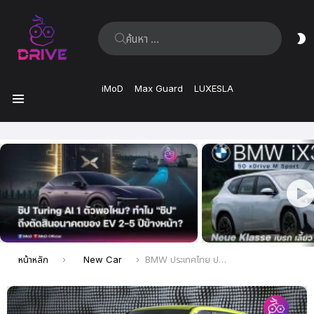
ค้นหา:
ส
ผิ
iMoD
Max Guard
LUXESLA
เมนู
เรื่อง
ล่าสุด
คุณอยู่ที่นี่:
หน้าหลัก
New Car
BMW ประเทศไทย ประกาศราคา BMW XM 50e อย่างเป็นทางการ รุกตลาดรถสปอร์ตอเนกประสงค์ SAV ปลั๊กอินไฮบริดทรงพลังในตระกูล XM ในราคาเริ่มต้น 6,799,000 บาท