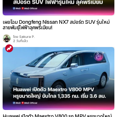
เผยโฉม Dongfeng Nissan NX7 สปอร์ต SUV รุ่นใหม่
สายพันธุ์ไฟฟ้าลุคพรีเมียม!
โดย
Sakura P.
2 วันที่แล้ว
Huawei เปิดตัว Maextro V800 รถ MPV หรูขนาดใหญ่