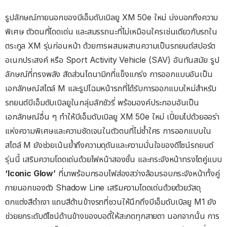
รูปลักษณ์ภายนอกของบีเอ็มดับเบิลยู XM 50e ใหม่ บ่งบอกถึงความ
พิเศษ ตัวตนที่โดดเด่น และสมรรถนะที่ไม่เหมือนใครเช่นเดียวกับรถใน
ตระกูล XM รุ่นก่อนหน้า ด้วยการผสมผสานความเป็นรถยนต์สปอร์ต
อเนกประสงค์ หรือ Sport Activity Vehicle (SAV) อันทันสมัย รูป
ลักษณ์ที่ทรงพลัง สัดส่วนไดนามิกที่แข็งแกร่ง การออกแบบอันเป็น
เอกลักษณ์สไตล์ M และรูปโฉมหน้ารถที่ได้รับการออกแบบใหม่สำหรับ
รถยนต์บีเอ็มดับเบิลยูในกลุ่มลักชัวรี่ พร้อมองค์ประกอบอันเป็น
เอกลักษณ์อื่น ๆ ทำให้บีเอ็มดับเบิลยู XM 50e ใหม่ เปี่ยมไปด้วยออร่า
แห่งความพิเศษและความชัดเจนในตัวตนที่ไม่ซ้ำใคร การออกแบบใน
สไตล์ M ยังช่วยเน้นย้ำถึงความดุดันและความมั่นใจของดีไซน์รถยนต์
รุ่นนี้ เสริมความโดดเด่นด้วยไฟหน้าสองชั้น และกระจังหน้าทรงไตคู่แบบ
‘Iconic Glow’
ที่มาพร้อมกรอบไฟส่องสว่างล้อมรอบกระจังหน้าทั้งคู่
ภายนอกของตัว Shadow Line เสริมความโดดเด่นด้วยด้วยวัสดุ
ตกแต่งสีดำเงา แถบสีด้านข้างรถที่ชวนให้นึกถึงบีเอ็มดับเบิลยู M1 ยัง
ช่วยยกระดับดีไซน์ด้านข้างของบอดี้ให้สะกดทุกสายตา นอกจากนั้น การ