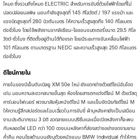
โหมด ซึ่งรวมถึงโหมด ELECTRIC สำหรับการขับขี่ด้วยไฟฟ้าโดยที่ไม่
ปลดปล่อยมลพิษ มอบกำลังสูงสุดที่ 145 กิโลวัตต์ / 197 แรงม้า และ
แรงบิดสูงสุดที่ 280 นิวตันเมตร ให้ความเร็วสูงสุดถึง 140 กิโลเมตร
ต่อชั่วโมง โดยใช้พลังงานจากลิเธียม-ไอออนแบตเตอรี่ขนาด 29.5 กิโล
วัตต์-ชั่วโมง ที่ติดตั้งอยู่ด้านใต้ท้องรถ โดยมีระยะทางขับเคลื่อนไฟฟ้า
101 กิโลเมตร ตามมาตรฐาน NEDC และความเร็วสูงสุด 250 กิโลเมตร
ต่อชั่วโมง
ดีไซน์ภายใน
ภายในของบีเอ็มดับเบิลยู XM 50e ใหม่ ยังแตกต่างด้วยดีไซน์อันโดด
เด่น มอบความสะดวกสบายขั้นสุด ห้องโดยสารตกแต่งดีไซน์ M ด้วยวัสดุ
คาร์บอนไฟเบอร์ พวงมาลัยหุ้มหนังดีไซน์ M และเข็มขัดนิรภัยดีไซน์ M
ให้ความรู้สึกสปอร์ตและโฉบเฉี่ยวในการขับขี่ ผ้าบุหลังคายังเป็นเสมือน
งานประติมากรรม 3 มิติ ลวดลายแบบปริซึมและเมื่อเปิดหลังคาก็จะพบ
กับหลอดไฟ LED กว่า 100 ดวงบนหลังคาที่ส่องสว่างอย่างงดงามยาม
ค่ำคืน คอนโซลด้านบนยังบุด้วยหนังแบบ BMW Individual ทำให้การ