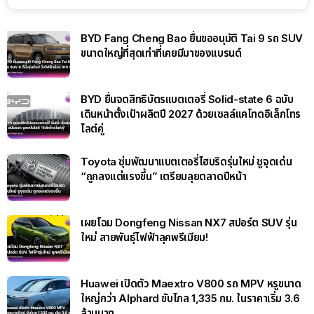
BYD Fang Cheng Bao ยื่นขออนุมัติ Tai 9 รถ SUV
ขนาดใหญ่ที่สุดเท่าที่เคยมีมาของแบรนด์
BYD ยื่นจดสิทธิบัตรแบตเตอรี่ Solid-state 6 ฉบับ
เดินหน้าตั้งเป้าผลิตปี 2027 ด้วยเซลล์แคโทดอิเล็กโทร
ไลต์คู่
Toyota ซุ่มพัฒนาแบตเตอรี่ไฮบริดรุ่นใหม่ ชูจุดเด่น
“ถูกลงแต่แรงขึ้น” เตรียมลุยตลาดปีหน้า
เผยโฉม Dongfeng Nissan NX7 สปอร์ต SUV รุ่น
ใหม่ สายพันธุ์ไฟฟ้าลุคพรีเมียม!
Huawei เปิดตัว Maextro V800 รถ MPV หรูขนาด
ใหญ่กว่า Alphard ขับไกล 1,335 กม. ในราคาเริ่ม 3.6
ล้านบาท