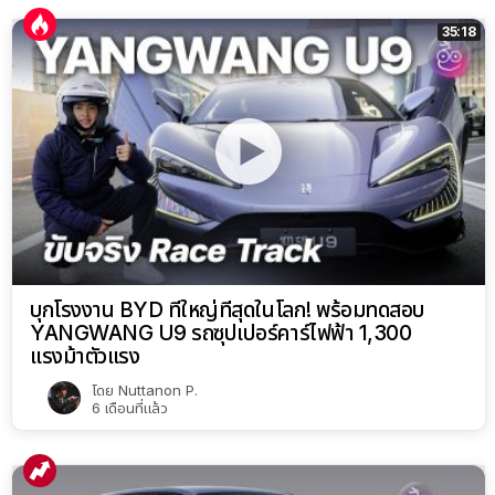
35:18
บุกโรงงาน BYD ที่ใหญ่ที่สุดในโลก! พร้อมทดสอบ
YANGWANG U9 รถซุปเปอร์คาร์ไฟฟ้า 1,300
แรงม้าตัวแรง
โดย
Nuttanon P.
6 เดือนที่แล้ว