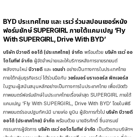
BYD ประเทศไทย และ เรเว่ ร่วมสปอนเซอร์หนัง
ฟอร์มยักษ์ SUPERGIRL ภายใต้แคมเปญ ‘Fly
With SUPERGIRL, Drive With BYD’
บริษัท
บีวายดี
ออโต้
(
ประเทศไทย
)
จำกัด
พร้อมด้วย
บริษัท
เรเว่
ออ
โตโมทีฟ
จำกัด
ผู้จัดจำหน่ายและให้บริการหลังการขายรถยนต์
พลังงานใหม่
บีวายดี
และ
เดนซ่า
อย่างเป็นทางการในประเทศไทย
ภายใต้กลุ่มธุรกิจเรเว่ ได้ร่วมมือกับ
วอร์เนอร์
บราเดอร์ส
พิกเจอร์ส
ในฐานะผู้สนับสนุนหลักอย่างเป็นทางการในประเทศไทย เพื่อเปิดตัว
ภาพยนตร์ฟอร์มยักษ์ในประเทศไทยเรื่องล่าสุด SUPERGIRL ภายใต้
แคมเปญ ‘Fly With SUPERGIRL, Drive With BYD’ โดยในพิธี
ภาพยนตร์รอบปฐมทัศน์มี นายเค่อ ยูบิน ผู้จัดการทั่วไป
บริษัท
บีวายดี
ออโต้
(
ประเทศไทย
)
จำกัด
พร้อมด้วย นายจิรศักดิ์ ชื่นอารมย์
กรรมการผู้จัดการ
บริษัท
เรเว่
ออโตโมทีฟ
จำกัด
เป็นตัวแทนบริษัทฯ