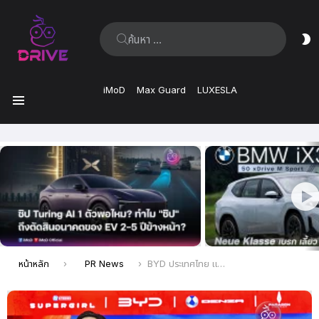
ค้นหา:
ส
ผิ
iMoD
Max Guard
LUXESLA
เมนู
เรื่อง
ล่าสุด
คุณอยู่ที่นี่:
หน้าหลัก
PR News
BYD ประเทศไทย และ เรเว่ ร่วมสปอนเซอร์หนังฟอร์มยักษ์ SUPERGIRL ภายใต้แคมเปญ ‘Fly With SUPERGIRL, Drive With BYD’