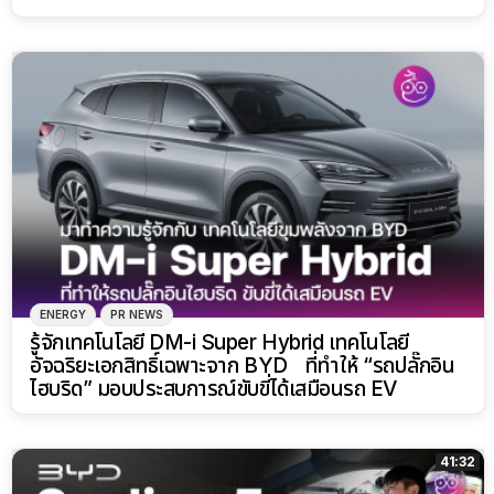
ENERGY
PR NEWS
รู้จักเทคโนโลยี DM-i Super Hybrid เทคโนโลยี
อัจฉริยะเอกสิทธิ์เฉพาะจาก BYD ที่ทำให้ “รถปลั๊กอิน
ไฮบริด” มอบประสบการณ์ขับขี่ได้เสมือนรถ EV
41:32