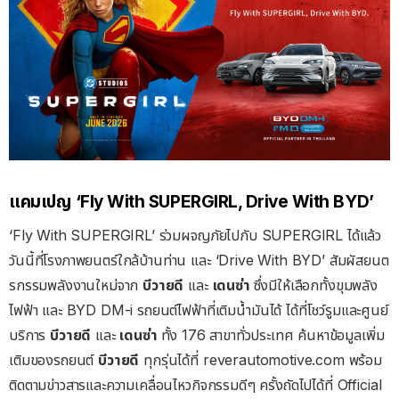
แคมเปญ
‘Fly With SUPERGIRL, Drive With BYD’
‘Fly With SUPERGIRL’ ร่วมผจญภัยไปกับ SUPERGIRL ได้แล้ว
วันนี้ที่โรงภาพยนตร์ใกล้บ้านท่าน และ ‘Drive With BYD’ สัมผัสยนต
รกรรมพลังงานใหม่จาก
บีวายดี
และ
เดนซ่า
ซึ่งมีให้เลือกทั้งขุมพลัง
ไฟฟ้า และ BYD DM-i รถยนต์ไฟฟ้าที่เติมน้ำมันได้ ได้ที่โชว์รูมและศูนย์
บริการ
บีวายดี
และ
เดนซ่า
ทั้ง 176 สาขาทั่วประเทศ ค้นหาข้อมูลเพิ่ม
เติมของรถยนต์
บีวายดี
ทุกรุ่นได้ที่ reverautomotive.com พร้อม
ติดตามข่าวสารและความเคลื่อนไหวกิจกรรมดีๆ ครั้งถัดไปได้ที่ Official