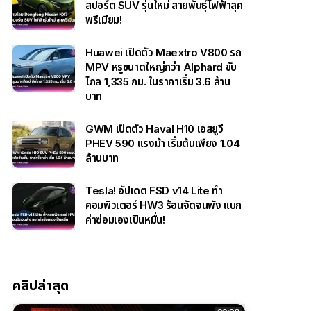
สปอร์ต SUV รุ่นใหม่ สายพันธุ์ไฟฟ้าลุค
พรีเมียม!
Huawei เปิดตัว Maextro V800 รถ
MPV หรูขนาดใหญ่กว่า Alphard ขับ
ไกล 1,335 กม. ในราคาเริ่ม 3.6 ล้าน
บาท
GWM เปิดตัว Haval H10 เอสยูวี
PHEV 590 แรงม้า เริ่มต้นเพียง 1.04
ล้านบาท
Tesla! อัปเดต FSD v14 Lite ทำ
คอมพิวเตอร์ HW3 ร้อนจัดจนพัง แบก
ค่าซ่อมเองเป็นหมื่น!
คลิปล่าสุด