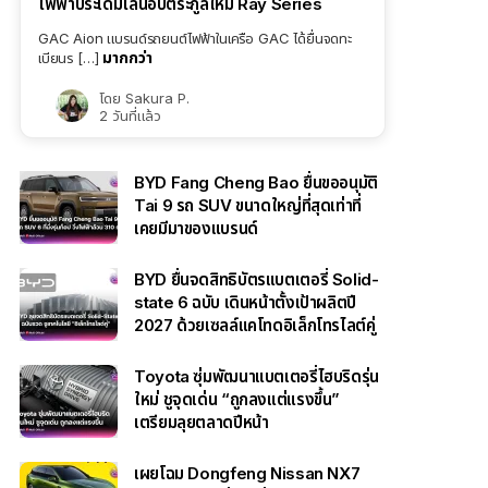
ไฟฟ้าประเดิมไลน์อัปตระกูลใหม่ Ray Series
GAC Aion แบรนด์รถยนต์ไฟฟ้าในเครือ GAC ได้ยื่นจดทะ
มากกว่า
เบียนร […]
โดย
Sakura P.
2 วันที่แล้ว
BYD Fang Cheng Bao ยื่นขออนุมัติ
Tai 9 รถ SUV ขนาดใหญ่ที่สุดเท่าที่
เคยมีมาของแบรนด์
BYD ยื่นจดสิทธิบัตรแบตเตอรี่ Solid-
state 6 ฉบับ เดินหน้าตั้งเป้าผลิตปี
2027 ด้วยเซลล์แคโทดอิเล็กโทรไลต์คู่
Toyota ซุ่มพัฒนาแบตเตอรี่ไฮบริดรุ่น
ใหม่ ชูจุดเด่น “ถูกลงแต่แรงขึ้น”
เตรียมลุยตลาดปีหน้า
เผยโฉม Dongfeng Nissan NX7