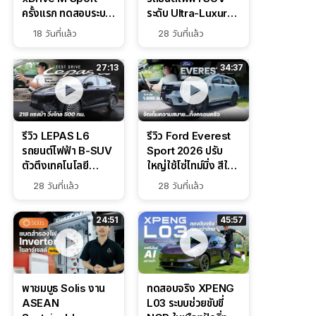
ครั้งแรก ทดสอบระบบ
ระดับ Ultra-Luxury
ช่วยขับ และ
ดีไซน์หรูหรา ช่วงล่าง
18 วันที่แล้ว
28 วันที่แล้ว
Performance แบบ
CDC นุ่มหนึบเหนือ
จัดเต็มในสนาม
ระดับ
27:13
34:37
รีวิว LEPAS L6
รีวิว Ford Everest
รถยนต์ไฟฟ้า B-SUV
Sport 2026 ปรับ
ตัวตึงเทคโนโลยี
ใหญ่ใช้โซ่ไทม์มิ่ง สีใหม่
Bosch IPB 2.0 ช่วง
Command Grey
28 วันที่แล้ว
28 วันที่แล้ว
ล่างหนึบ ลุ้นราคา 7
ดุดันสไตล์ครอบครัว
แสนต้น
สายลุย
24:51
45:57
พาชมบูธ Solis งาน
ทดสอบจริง XPENG
ASEAN
L03 ระบบช่วยขับขี่