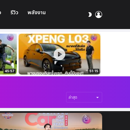
อ
รีวิว
พลังงาน
เข้า
สลับ
สู่
ผิว
ระบบ
45:57
51:15