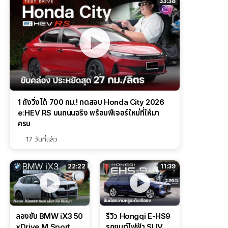
33:38
1 ถังวิ่งได้ 700 กม.! ทดสอบ Honda City 2026
e:HEV RS บนถนนจริง พร้อมฟีเจอร์ใหม่ที่ให้มา
ครบ
17 วันที่แล้ว
22:22
11:39
ลองขับ BMW iX3 50
รีวิว Hongqi E-HS9
xDrive M Sport
รถยนต์ไฟฟ้า SUV