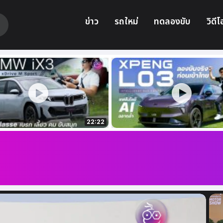
ข่าว
รถใหม่
ทดลองขับ
วิดีโ
22:22