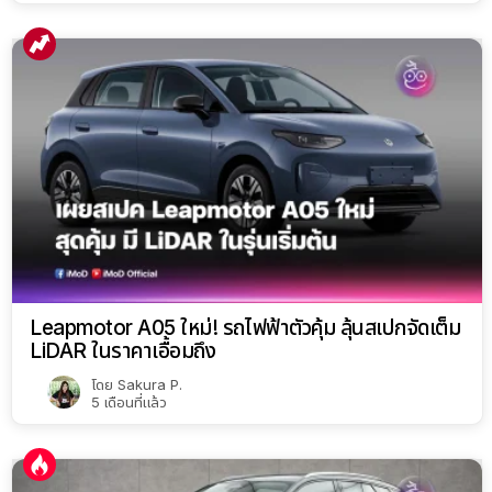
Leapmotor A05 ใหม่! รถไฟฟ้าตัวคุ้ม ลุ้นสเปกจัดเต็ม
LiDAR ในราคาเอื้อมถึง
โดย
Sakura P.
5 เดือนที่แล้ว