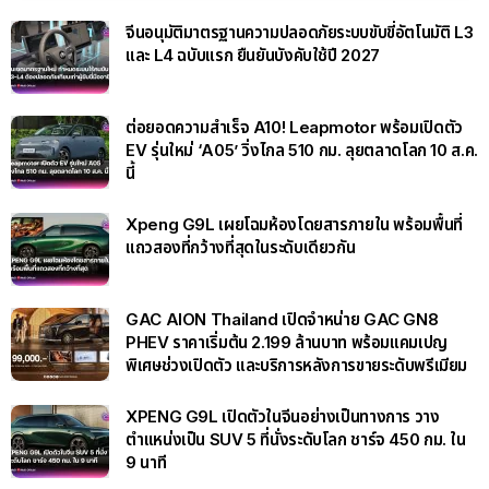
จีนอนุมัติมาตรฐานความปลอดภัยระบบขับขี่อัตโนมัติ L3
และ L4 ฉบับแรก ยืนยันบังคับใช้ปี 2027
ต่อยอดความสำเร็จ A10! Leapmotor พร้อมเปิดตัว
EV รุ่นใหม่ ‘A05’ วิ่งไกล 510 กม. ลุยตลาดโลก 10 ส.ค.
นี้
Xpeng G9L เผยโฉมห้องโดยสารภายใน พร้อมพื้นที่
แถวสองที่กว้างที่สุดในระดับเดียวกัน
GAC AION Thailand เปิดจำหน่าย GAC GN8
PHEV ราคาเริ่มต้น 2.199 ล้านบาท พร้อมแคมเปญ
พิเศษช่วงเปิดตัว และบริการหลังการขายระดับพรีเมียม
XPENG G9L เปิดตัวในจีนอย่างเป็นทางการ วาง
ตำแหน่งเป็น SUV 5 ที่นั่งระดับโลก ชาร์จ 450 กม. ใน
9 นาที