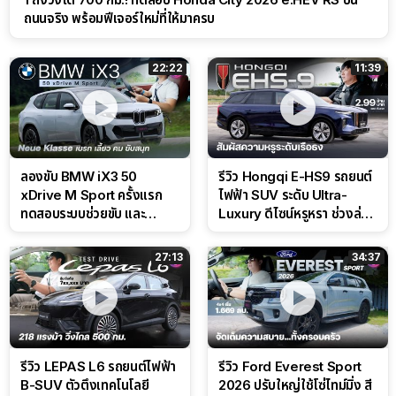
ถนนจริง พร้อมฟีเจอร์ใหม่ที่ให้มาครบ
22:22
11:39
ลองขับ BMW iX3 50
รีวิว Hongqi E-HS9 รถยนต์
xDrive M Sport ครั้งแรก
ไฟฟ้า SUV ระดับ Ultra-
ทดสอบระบบช่วยขับ และ
Luxury ดีไซน์หรูหรา ช่วงล่าง
Performance แบบจัดเต็มใน
CDC นุ่มหนึบเหนือระดับ
สนาม
27:13
34:37
รีวิว LEPAS L6 รถยนต์ไฟฟ้า
รีวิว Ford Everest Sport
B-SUV ตัวตึงเทคโนโลยี
2026 ปรับใหญ่ใช้โซ่ไทม์มิ่ง สี