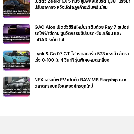
เปิดตัว Zeekr 9X 5 ที่นั่ง ขุมพลังไฮบริด 1,381 แรงม้า
ปรับราคาลง หวังมัดใจลูกค้าระดับพรีเมียม
GAC Aion เปิดตัวซีรีส์ใหม่ประเดิมด้วย Ray 7 ซูเปอร์
รถไฟฟ้าซีดาน ชูนวัตกรรมชิปเบรก-ขับเคลื่อน และ
LiDAR ระดับ L4
Lynk & Co 07 GT ไฮบริดสปอร์ต 523 แรงม้า อัตรา
เร่ง 0-100 ใน 4 วินาที รุ่นพิเศษหมดเกลี้ยง
NEX เสริมทัพ EV เปิดตัว BAW M8 Flagship เจาะ
ตลาดครอบครัวและองค์กรยุคใหม่