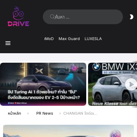
ค้นหา:
ส
ผิ
iMoD
Max Guard
LUXESLA
เมนู
เรื่อง
ล่าสุด
คุณอยู่ที่นี่:
หน้าหลัก
PR News
CHANGAN โตต่อเนื่อง ดันยอดขาย DEEPAL S05 ทั่วโลกทะลุ 200,000 คัน