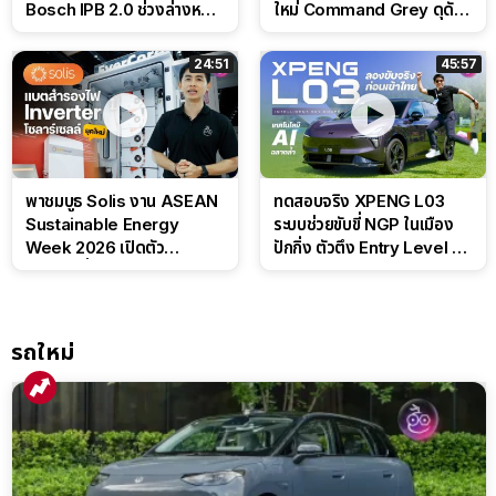
Bosch IPB 2.0 ช่วงล่างหนึบ
ใหม่ Command Grey ดุดัน
ลุ้นราคา 7 แสนต้น
สไตล์ครอบครัวสายลุย
24:51
45:57
พาชมบูธ Solis งาน ASEAN
ทดสอบจริง XPENG L03
Sustainable Energy
ระบบช่วยขับขี่ NGP ในเมือง
Week 2026 เปิดตัว
ปักกิ่ง ตัวตึง Entry Level ที่
แบตเตอรี่ IntelliHouse และ
ทำได้เกินตัว
EverCORE โซลูชัน ESS ครบ
วงจร
รถใหม่