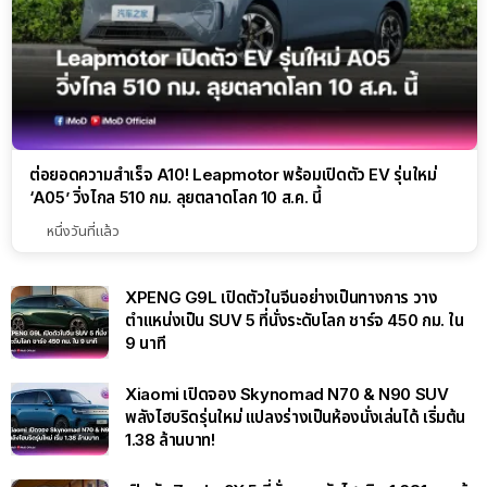
ต่อยอดความสำเร็จ A10! Leapmotor พร้อมเปิดตัว EV รุ่นใหม่
‘A05’ วิ่งไกล 510 กม. ลุยตลาดโลก 10 ส.ค. นี้
หนึ่งวันที่แล้ว
XPENG G9L เปิดตัวในจีนอย่างเป็นทางการ วาง
ตำแหน่งเป็น SUV 5 ที่นั่งระดับโลก ชาร์จ 450 กม. ใน
9 นาที
Xiaomi เปิดจอง Skynomad N70 & N90 SUV
พลังไฮบริดรุ่นใหม่ แปลงร่างเป็นห้องนั่งเล่นได้ เริ่มต้น
1.38 ล้านบาท!