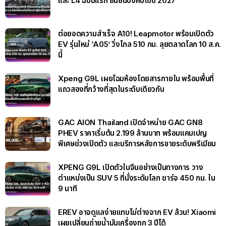
และ L4 ฉบับแรก ยืนยันบังคับใช้ปี 2027
ต่อยอดความสำเร็จ A10! Leapmotor พร้อมเปิดตัว
EV รุ่นใหม่ ‘A05’ วิ่งไกล 510 กม. ลุยตลาดโลก 10 ส.ค.
นี้
Xpeng G9L เผยโฉมห้องโดยสารภายใน พร้อมพื้นที่
แถวสองที่กว้างที่สุดในระดับเดียวกัน
GAC AION Thailand เปิดจำหน่าย GAC GN8
PHEV ราคาเริ่มต้น 2.199 ล้านบาท พร้อมแคมเปญ
พิเศษช่วงเปิดตัว และบริการหลังการขายระดับพรีเมียม
XPENG G9L เปิดตัวในจีนอย่างเป็นทางการ วาง
ตำแหน่งเป็น SUV 5 ที่นั่งระดับโลก ชาร์จ 450 กม. ใน
9 นาที
EREV อาจดูแลง่ายแทบไม่ต่างจาก EV ล้วน! Xiaomi
เผยเปลี่ยนถ่ายน้ำมันเครื่องทุก 3 ปีได้