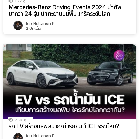
1.7k
ดู
Mercedes-Benz Driving Events 2024 นำทัพ
มากว่า 24 รุ่น นำทะยานบนพื้นแทร็คระดับโลก
โดย
Nuttanon P.
2 ปีที่แล้ว
2.2k
ดู
รถ EV สร้างมลพิษมากกว่ารถยนต์ ICE จริงไหม?
โดย
Nuttanon P.