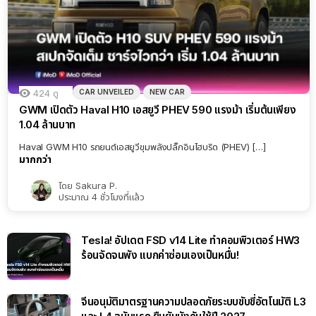
CAR UNVEILED
NEW CAR
424
ดู
GWM เปิดตัว Haval H10 เอสยูวี PHEV 590 แรงม้า เริ่มต้นเพียง
1.04 ล้านบาท
Haval GWM H10 รถยนต์เอสยูวีขุมพลังปลั๊กอินไฮบริด (PHEV) […]
มากกว่า
โดย
Sakura P.
ประมาณ 4 ชั่วโมงที่แล้ว
Tesla! อัปเดต FSD v14 Lite ทำคอมพิวเตอร์ HW3
ร้อนจัดจนพัง แบกค่าซ่อมเองเป็นหมื่น!
จีนอนุมัติมาตรฐานความปลอดภัยระบบขับขี่อัตโนมัติ L3