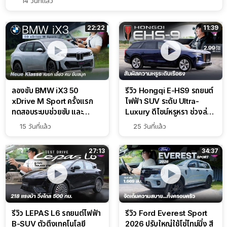
14 วันที่แล้ว
22:22
11:39
ลองขับ BMW iX3 50
รีวิว Hongqi E-HS9 รถยนต์
xDrive M Sport ครั้งแรก
ไฟฟ้า SUV ระดับ Ultra-
ทดสอบระบบช่วยขับ และ
Luxury ดีไซน์หรูหรา ช่วงล่าง
Performance แบบจัดเต็มใน
CDC นุ่มหนึบเหนือระดับ
15 วันที่แล้ว
25 วันที่แล้ว
สนาม
27:13
34:37
รีวิว LEPAS L6 รถยนต์ไฟฟ้า
รีวิว Ford Everest Sport
B-SUV ตัวตึงเทคโนโลยี
2026 ปรับใหญ่ใช้โซ่ไทม์มิ่ง สี