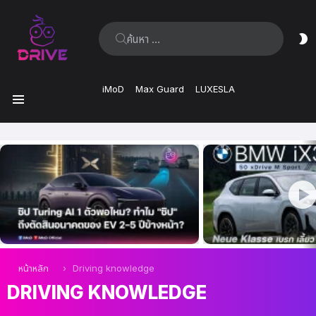
ค้นหา:
ส
ผิ
iMoD
Max Guard
LUXESLA
เมนู
เรื่อง
ล่าสุด
คุณอยู่ที่นี่:
หน้าหลัก
Driving knowledge
DRIVING KNOWLEDGE