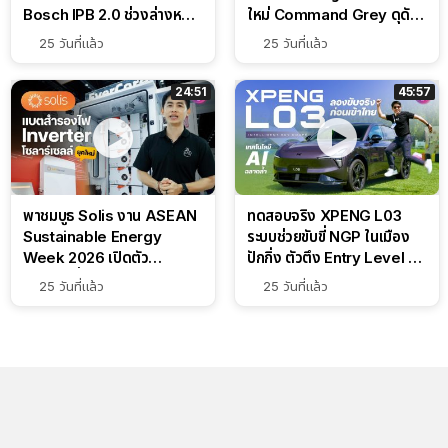
Bosch IPB 2.0 ช่วงล่างหนึบ
ใหม่ Command Grey ดุดัน
ลุ้นราคา 7 แสนต้น
สไตล์ครอบครัวสายลุย
25 วันที่แล้ว
25 วันที่แล้ว
24:51
45:57
พาชมบูธ Solis งาน ASEAN
ทดสอบจริง XPENG L03
Sustainable Energy
ระบบช่วยขับขี่ NGP ในเมือง
Week 2026 เปิดตัว
ปักกิ่ง ตัวตึง Entry Level ที่
แบตเตอรี่ IntelliHouse และ
ทำได้เกินตัว
25 วันที่แล้ว
25 วันที่แล้ว
EverCORE โซลูชัน ESS ครบ
วงจร