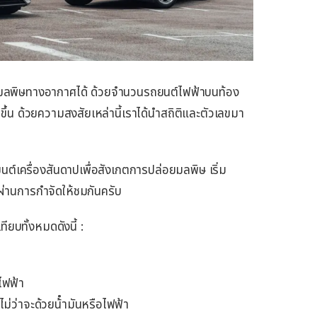
ลดมลพิษทางอากาศได้ ด้วยจำนวนรถยนต์ไฟฟ้าบนท้อง
ึ้น ด้วยความสงสัยเหล่านี้เราได้นำสถิติและตัวเลขมา
ต์เครื่องสันดาปเพื่อสังเกตการปล่อยมลพิษ เริ่ม
ผ่านการกำจัดให้ชมกันครับ
ียบทั้งหมดดังนี้ :
ไฟฟ้า
ม่ว่าจะด้วยน้ํามันหรือไฟฟ้า