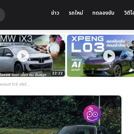
ข่าว
รถใหม่
ทดลองขับ
วิดีโ
22:22
ยนต์ ICE จริงไหม?