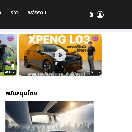
อ
รีวิว
พลังงาน
เข้า
สลับ
สู่
ผิว
ระบบ
45:57
51:15
สนับสนุนโดย