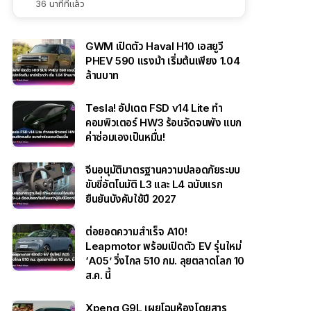
36 นาทีที่แล้ว
GWM เปิดตัว Haval H10 เอสยูวี
PHEV 590 แรงม้า เริ่มต้นเพียง 1.04
ล้านบาท
Tesla! อัปเดต FSD v14 Lite ทำ
คอมพิวเตอร์ HW3 ร้อนจัดจนพัง แบก
ค่าซ่อมเองเป็นหมื่น!
จีนอนุมัติมาตรฐานความปลอดภัยระบบ
ขับขี่อัตโนมัติ L3 และ L4 ฉบับแรก
ยืนยันบังคับใช้ปี 2027
ต่อยอดความสำเร็จ A10!
Leapmotor พร้อมเปิดตัว EV รุ่นใหม่
‘A05’ วิ่งไกล 510 กม. ลุยตลาดโลก 10
ส.ค. นี้
Xpeng G9L เผยโฉมห้องโดยสาร