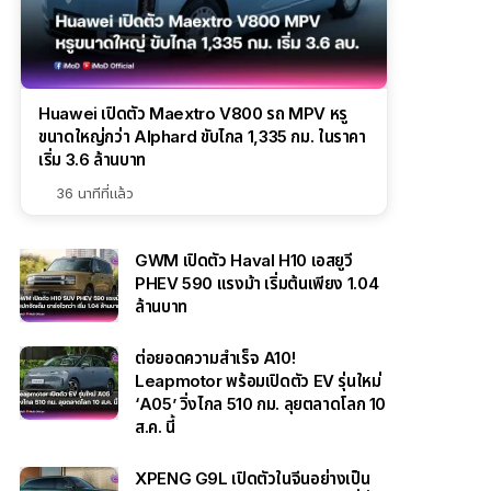
Huawei เปิดตัว Maextro V800 รถ MPV หรู
ขนาดใหญ่กว่า Alphard ขับไกล 1,335 กม. ในราคา
เริ่ม 3.6 ล้านบาท
36 นาทีที่แล้ว
GWM เปิดตัว Haval H10 เอสยูวี
PHEV 590 แรงม้า เริ่มต้นเพียง 1.04
ล้านบาท
ต่อยอดความสำเร็จ A10!
Leapmotor พร้อมเปิดตัว EV รุ่นใหม่
‘A05’ วิ่งไกล 510 กม. ลุยตลาดโลก 10
ส.ค. นี้
XPENG G9L เปิดตัวในจีนอย่างเป็น