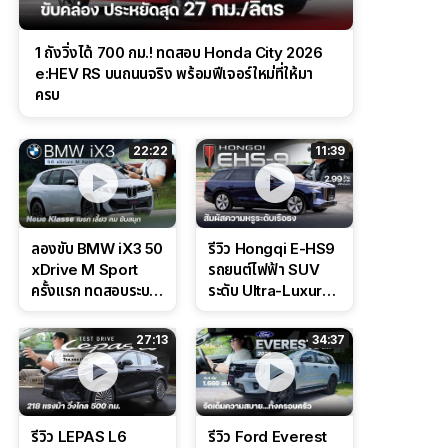
1 ถังวิ่งได้ 700 กม.! ทดสอบ Honda City 2026
e:HEV RS บนถนนจริง พร้อมฟีเจอร์ใหม่ที่ให้มา
ครบ
22:22
11:39
ลองขับ BMW iX3 50
รีวิว Hongqi E-HS9
xDrive M Sport
รถยนต์ไฟฟ้า SUV
ครั้งแรก ทดสอบระบบ
ระดับ Ultra-Luxury
ช่วยขับ และ
ดีไซน์หรูหรา ช่วงล่าง
Performance แบบ
CDC นุ่มหนึบเหนือ
27:13
34:37
จัดเต็มในสนาม
ระดับ
รีวิว LEPAS L6
รีวิว Ford Everest