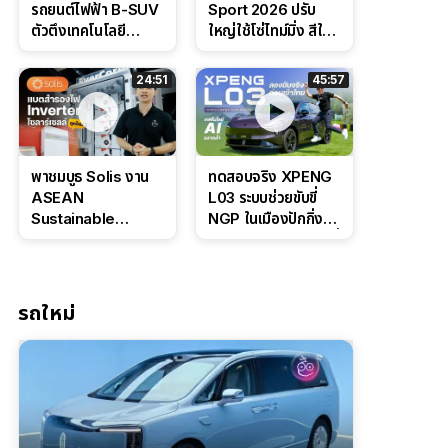
รถยนต์ไฟฟ้า B-SUV
Sport 2026 ปรับ
ตัวตึงเทคโนโลยี
ใหญ่ใช้โซ่ไทม์มิ่ง สีใหม่
Bosch IPB 2.0 ช่วง
Command Grey
ล่างหนึบ ลุ้นราคา 7
ดุดันสไตล์ครอบครัว
24:51
45:57
แสนต้น
สายลุย
พาชมบูธ Solis งาน
ทดสอบจริง XPENG
ASEAN
L03 ระบบช่วยขับขี่
Sustainable
NGP ในเมืองปักกิ่ง
Energy Week
ตัวตึง Entry Level ที่
2026 เปิดตัว
ทำได้เกินตัว
แบตเตอรี่
IntelliHouse และ
รถใหม่
EverCORE โซลูชัน
ESS ครบวงจร