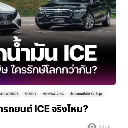
 KNOWLEDGE
ENERGY
HOME&LIVING
ข่าวรถยนต์ไฟฟ้า EV ล่าสุด
ารถยนต์ ICE จริงไหม?
2.2k
ดู