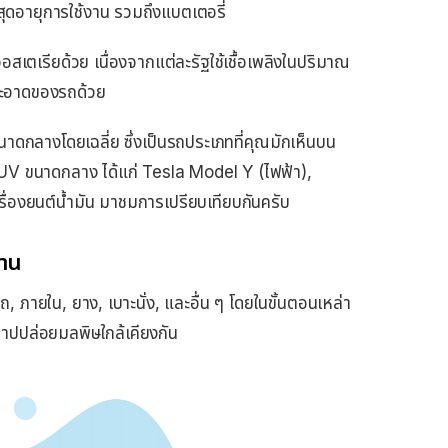
สุดอายุการใช้งาน รวมถึงแบตเตอรี่
สเตเรียด้วย เนื่องจากแต่ละรัฐใช้เชื้อเพลิงในปริมาณ
มสะอาดของรถด้วย
นาดกลางโดยเฉลี่ย ซึ่งเป็นรถประเภทที่คุณมักเห็นบน
V ขนาดกลาง ได้แก่ Tesla Model Y (ไฟฟ้า),
องยนต์น้ำมัน มาชมการเปรียบเทียบกันครับ
งาน
 ภายใน, ยาง, เบาะนั่ง, และอื่น ๆ โดยในขั้นตอนเหล่า
ดาปปล่อยมลพิษใกล้เคียงกัน