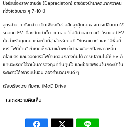
ปัจจัยเรื่องราคาขายต่อ (Depreciation) อาจต้องนำมาคิดมากกว่าคน
ที่ตั้งใจขับยาว ๆ 7-10 ปี
สูตรคำนวณดังกล่าว เป็นเพียงตัวช่วยคิดจุดคุ้มทุนของการเปลี่ยนมาใช้
รถยนต์ EV เบื้องต้นเท่านั้น แน่นอนว่าไม่มีคำตอบตายตัวว่ารถยนต์ EV
คุ้มสำหรับทุกคน แต่จะคุ้มที่สุดสำหรับคนที่ “ขับรถเยอะ” และ “มีพื้นที่
ชาร์จไฟที่บ้าน” ถ้าหากเช็กลิสต์แล้วพบว่าตัวเองขับรถปีละหลายหมื่น
กิโลเมตร แถมจอดชาร์จไฟบ้านตอนกลางคืนได้ การเปลี่ยนไปใช้ EV ก็
แทบจะเรียกได้ว่าเป็นการลงทุนที่คืนทุนไว และช่วยเซฟเงินในกระเป๋าใน
ระยะยาวได้อย่างแน่นอน ลองคำนวณกันดี ๆ
เรียบเรียงโดย ทีมงาน iMoD Drive
แสดงความคิดเห็น