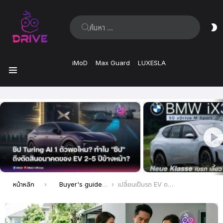
ค้นหา:
ส
ผิ
iMoD
Max Guard
LUXESLA
เมนู
เรื่อง
ล่าสุด
คุณอยู่ที่นี่:
หน้าหลัก
Buyer's guide
เปลี่ยนเป็นรถ EV ตอนนี้… กี่ปีถึงจะ “คืนทุน”? เปิดสูตรคำนวณเบื้องต้น เผื่อคิดก่อนซื้อ