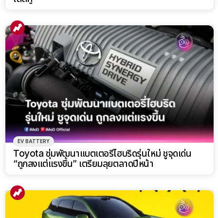
EV BATTERY
Toyota ซุ่มพัฒนาแบตเตอรี่ไฮบริดรุ่นใหม่ ชูจุดเด่น
“ถูกลงแต่แรงขึ้น” เตรียมลุยตลาดปีหน้า