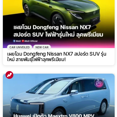
CAR UNVEILED
NEW CAR
เผยโฉม Dongfeng Nissan NX7 สปอร์ต SUV รุ่น
ใหม่ สายพันธุ์ไฟฟ้าลุคพรีเมียม!