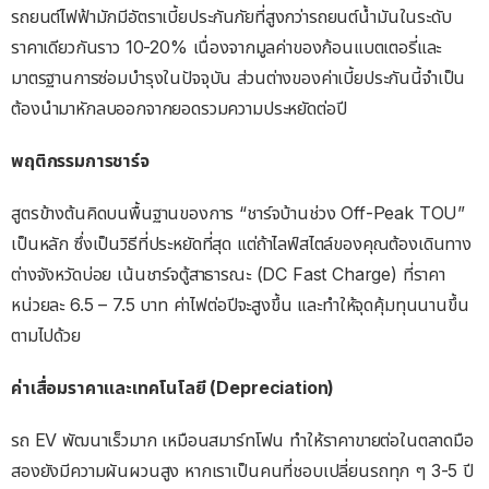
รถยนต์ไฟฟ้ามักมีอัตราเบี้ยประกันภัยที่สูงกว่ารถยนต์น้ำมันในระดับ
ราคาเดียวกันราว 10-20% เนื่องจากมูลค่าของก้อนแบตเตอรี่และ
มาตรฐานการซ่อมบำรุงในปัจจุบัน ส่วนต่างของค่าเบี้ยประกันนี้จำเป็น
ต้องนำมาหักลบออกจากยอดรวมความประหยัดต่อปี
พฤติกรรมการชาร์จ
สูตรข้างต้นคิดบนพื้นฐานของการ “ชาร์จบ้านช่วง Off-Peak TOU”
เป็นหลัก ซึ่งเป็นวิธีที่ประหยัดที่สุด แต่ถ้าไลฟ์สไตล์ของคุณต้องเดินทาง
ต่างจังหวัดบ่อย เน้นชาร์จตู้สาธารณะ (DC Fast Charge) ที่ราคา
หน่วยละ 6.5 – 7.5 บาท ค่าไฟต่อปีจะสูงขึ้น และทำให้จุดคุ้มทุนนานขึ้น
ตามไปด้วย
ค่าเสื่อมราคาและเทคโนโลยี (Depreciation)
รถ EV พัฒนาเร็วมาก เหมือนสมาร์ทโฟน ทำให้ราคาขายต่อในตลาดมือ
สองยังมีความผันผวนสูง หากเราเป็นคนที่ชอบเปลี่ยนรถทุก ๆ 3-5 ปี