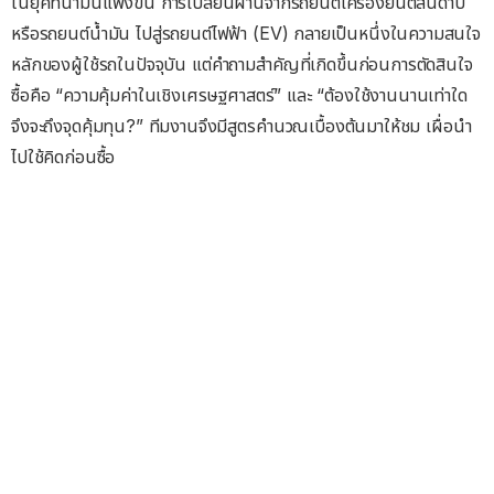
ในยุคที่น้ำมันแพงขึ้น การเปลี่ยนผ่านจากรถยนต์เครื่องยนต์สันดาป
หรือรถยนต์น้ำมัน ไปสู่รถยนต์ไฟฟ้า (EV) กลายเป็นหนึ่งในความสนใจ
หลักของผู้ใช้รถในปัจจุบัน แต่คำถามสำคัญที่เกิดขึ้นก่อนการตัดสินใจ
ซื้อคือ “ความคุ้มค่าในเชิงเศรษฐศาสตร์” และ “ต้องใช้งานนานเท่าใด
จึงจะถึงจุดคุ้มทุน?” ทีมงานจึงมีสูตรคำนวณเบื้องต้นมาให้ชม เผื่อนำ
ไปใช้คิดก่อนซื้อ