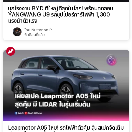
บุกโรงงาน BYD ที่ใหญ่ที่สุดในโลก! พร้อมทดสอบ
YANGWANG U9 รถซุปเปอร์คาร์ไฟฟ้า 1,300
แรงม้าตัวแรง
โดย
Nuttanon P.
6 เดือนที่แล้ว
Leapmotor A05 ใหม่! รถไฟฟ้าตัวคุ้ม ลุ้นสเปกจัดเต็ม