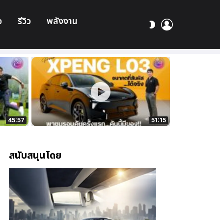
อ
รีวิว
พลังงาน
เข้า
สลับ
สู่
ผิว
ระบบ
45:57
51:15
สนับสนุนโดย