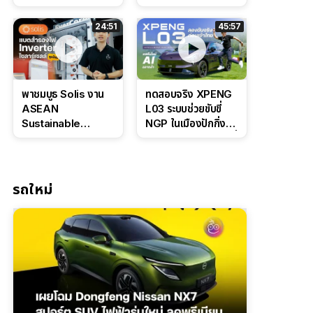
Bosch IPB 2.0 ช่วง
Command Grey
ล่างหนึบ ลุ้นราคา 7
ดุดันสไตล์ครอบครัว
24:51
45:57
แสนต้น
สายลุย
พาชมบูธ Solis งาน
ทดสอบจริง XPENG
ASEAN
L03 ระบบช่วยขับขี่
Sustainable
NGP ในเมืองปักกิ่ง
Energy Week
ตัวตึง Entry Level ที่
2026 เปิดตัว
ทำได้เกินตัว
แบตเตอรี่
IntelliHouse และ
รถใหม่
EverCORE โซลูชัน
ESS ครบวงจร