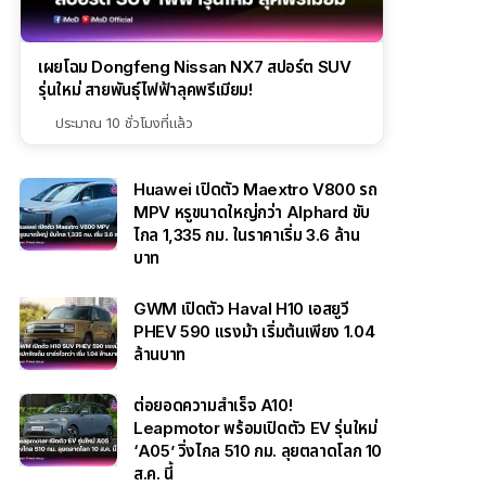
เผยโฉม Dongfeng Nissan NX7 สปอร์ต SUV
รุ่นใหม่ สายพันธุ์ไฟฟ้าลุคพรีเมียม!
ประมาณ 10 ชั่วโมงที่แล้ว
Huawei เปิดตัว Maextro V800 รถ
MPV หรูขนาดใหญ่กว่า Alphard ขับ
ไกล 1,335 กม. ในราคาเริ่ม 3.6 ล้าน
บาท
GWM เปิดตัว Haval H10 เอสยูวี
PHEV 590 แรงม้า เริ่มต้นเพียง 1.04
ล้านบาท
ต่อยอดความสำเร็จ A10!
Leapmotor พร้อมเปิดตัว EV รุ่นใหม่
‘A05’ วิ่งไกล 510 กม. ลุยตลาดโลก 10
ส.ค. นี้