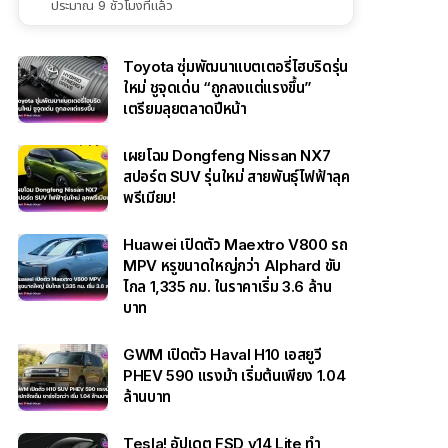
ประมาณ 9 ชั่วโมงที่แล้ว
Toyota ซุ่มพัฒนาแบตเตอรี่ไฮบริดรุ่น
ใหม่ ชูจุดเด่น “ถูกลงแต่แรงขึ้น”
เตรียมลุยตลาดปีหน้า
เผยโฉม Dongfeng Nissan NX7
สปอร์ต SUV รุ่นใหม่ สายพันธุ์ไฟฟ้าลุค
พรีเมียม!
Huawei เปิดตัว Maextro V800 รถ
MPV หรูขนาดใหญ่กว่า Alphard ขับ
ไกล 1,335 กม. ในราคาเริ่ม 3.6 ล้าน
บาท
GWM เปิดตัว Haval H10 เอสยูวี
PHEV 590 แรงม้า เริ่มต้นเพียง 1.04
ล้านบาท
Tesla! อัปเดต FSD v14 Lite ทำ