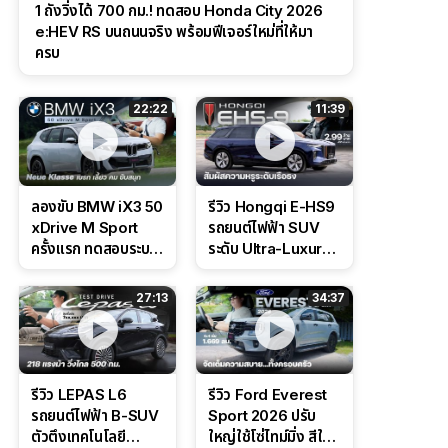
1 ถังวิ่งได้ 700 กม.! ทดสอบ Honda City 2026
e:HEV RS บนถนนจริง พร้อมฟีเจอร์ใหม่ที่ให้มา
ครบ
22:22
11:39
ลองขับ BMW iX3 50
รีวิว Hongqi E-HS9
xDrive M Sport
รถยนต์ไฟฟ้า SUV
ครั้งแรก ทดสอบระบบ
ระดับ Ultra-Luxury
ช่วยขับ และ
ดีไซน์หรูหรา ช่วงล่าง
Performance แบบ
CDC นุ่มหนึบเหนือ
27:13
34:37
จัดเต็มในสนาม
ระดับ
รีวิว LEPAS L6
รีวิว Ford Everest
รถยนต์ไฟฟ้า B-SUV
Sport 2026 ปรับ
ตัวตึงเทคโนโลยี
ใหญ่ใช้โซ่ไทม์มิ่ง สีใหม่