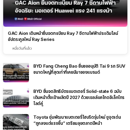
GAC Aion เดินหน้ายื่นจดทะเบียน Ray 7 ซีดานไฟฟ้าประเดิมไลน์
อัปตระกูลใหม่ Ray Series
หนึ่งวันที่แล้ว
BYD Fang Cheng Bao ยื่นขออนุมัติ Tai 9 รถ SUV
ขนาดใหญ่ที่สุดเท่าที่เคยมีมาของแบรนด์
BYD ยื่นจดสิทธิบัตรแบตเตอรี่ Solid-state 6 ฉบับ
เดินหน้าตั้งเป้าผลิตปี 2027 ด้วยเซลล์แคโทดอิเล็กโทร
ไลต์คู่
Toyota ซุ่มพัฒนาแบตเตอรี่ไฮบริดรุ่นใหม่ ชูจุดเด่น
“ถูกลงแต่แรงขึ้น” เตรียมลุยตลาดปีหน้า