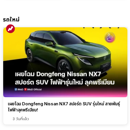
EverCORE โซลูชัน ESS ครบ
วงจร
รถใหม่
เผยโฉม Dongfeng Nissan NX7 สปอร์ต SUV รุ่นใหม่ สายพันธุ์
ไฟฟ้าลุคพรีเมียม!
3 วันที่แล้ว