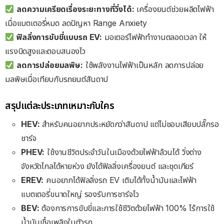
ลดความเครียดเรื่องระยะทางที่วิ่งได้:
เครื่องยนต์ช่วยผลิตไฟฟ้า
เมื่อแบตเตอรี่หมด ลดปัญหา Range Anxiety
ฟิลลิ่งการ
ขับขี่แบบรถ EV:
มอเตอร์ไฟฟ้าทำงานตลอดเวลา ให้
แรงบิดสูงและตอบสนองไว
ลดการปล่อยมลพิษ:
ใช้พลังงานไฟฟ้าเป็นหลัก ลดการปล่อย
มลพิษเมื่อเทียบกับรถยนต์สันดาป
สรุปแต่ละประเภทเหมาะกับใคร
HEV:
สำหรับคนอยากประหยัดกว่าสันดาป แต่ไม่ชอบเสียบปลั๊กรอ
ชาร์จ
PHEV:
ใช้งานชีวิตประจำวันในเมืองด้วยไฟฟ้าล้วนได้ วิ่งต่าง
จังหวัดไกลได้หายห่วง ยังได้ฟิลลิ่งเครื่องยนต์ และชุดเกียร์
EREV:
คนอยากได้ฟิลลิ่งรถ EV เติมได้ทั้งน้ำมันและไฟฟ้า
แบตเตอรี่ขนาดใหญ่ รองรับการชาร์จไว
BEV:
ต้องการการขับขี่และการใช้ชีวิตด้วยไฟฟ้า 100% ไร้การใช้
น้ำมันเชื้อเพลิงในตัวรถ