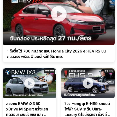
1 ถังวิ่งได้ 700 กม.! ทดสอบ Honda City 2026 e:HEV RS บน
ถนนจริง พร้อมฟีเจอร์ใหม่ที่ให้มาครบ
22:22
11:39
ลองขับ BMW iX3 50
รีวิว Hongqi E-HS9 รถยนต์
xDrive M Sport ครั้งแรก
ไฟฟ้า SUV ระดับ Ultra-
ทดสอบระบบช่วยขับ และ
Luxury ดีไซน์หรูหรา ช่วงล่าง