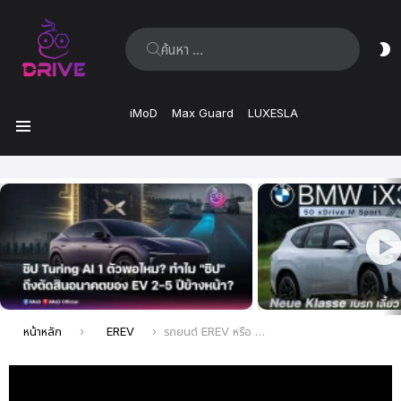
ค้นหา:
ส
ผิ
iMoD
Max Guard
LUXESLA
เมนู
เรื่อง
ล่าสุด
คุณอยู่ที่นี่:
หน้าหลัก
EREV
รถยนต์ EREV หรือ REEV คืออะไร? เตรียมความรู้เบื้องต้นก่อนลุ้นรถ EREV เข้าไทยปี 2025 นี้