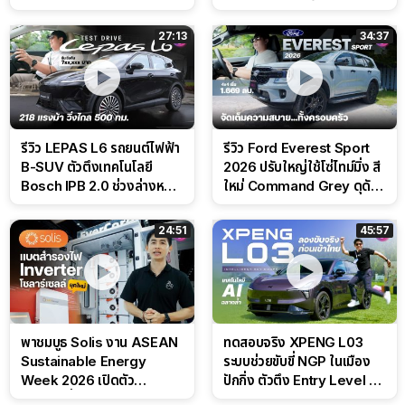
Performance แบบจัดเต็มใน
CDC นุ่มหนึบเหนือระดับ
สนาม
27:13
34:37
รีวิว LEPAS L6 รถยนต์ไฟฟ้า
รีวิว Ford Everest Sport
B-SUV ตัวตึงเทคโนโลยี
2026 ปรับใหญ่ใช้โซ่ไทม์มิ่ง สี
Bosch IPB 2.0 ช่วงล่างหนึบ
ใหม่ Command Grey ดุดัน
ลุ้นราคา 7 แสนต้น
สไตล์ครอบครัวสายลุย
24:51
45:57
พาชมบูธ Solis งาน ASEAN
ทดสอบจริง XPENG L03
Sustainable Energy
ระบบช่วยขับขี่ NGP ในเมือง
Week 2026 เปิดตัว
ปักกิ่ง ตัวตึง Entry Level ที่
แบตเตอรี่ IntelliHouse และ
ทำได้เกินตัว