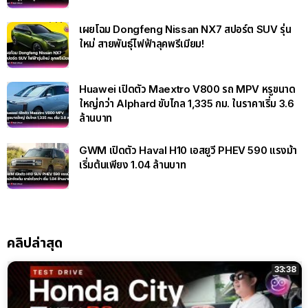
เผยโฉม Dongfeng Nissan NX7 สปอร์ต SUV รุ่น
ใหม่ สายพันธุ์ไฟฟ้าลุคพรีเมียม!
Huawei เปิดตัว Maextro V800 รถ MPV หรูขนาด
ใหญ่กว่า Alphard ขับไกล 1,335 กม. ในราคาเริ่ม 3.6
ล้านบาท
GWM เปิดตัว Haval H10 เอสยูวี PHEV 590 แรงม้า
เริ่มต้นเพียง 1.04 ล้านบาท
คลิปล่าสุด
33:38