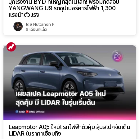
บุกโรงงาน BYD ที่ใหญ่ที่สุดในโลก! พร้อมทดสอบ
YANGWANG U9 รถซุปเปอร์คาร์ไฟฟ้า 1,300
แรงม้าตัวแรง
โดย
Nuttanon P.
6 เดือนที่แล้ว
Leapmotor A05 ใหม่! รถไฟฟ้าตัวคุ้ม ลุ้นสเปกจัดเต็ม
LiDAR ในราคาเอื้อมถึง