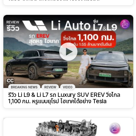
BREAKING NEWS
REVIEW
VIDEO
รีวิว Li L9 & Li L7 รถ Luxury SUV EREV วิ่งไกล
1,100 กม. หรูแบบยุโรป ไฮเทคได้อย่าง Tesla