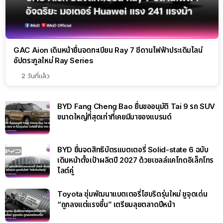
GAC Aion เดินหน้ายื่นจดทะเบียน Ray 7 ซีดานไฟฟ้าประเดิมไลน์
อัปตระกูลใหม่ Ray Series
2 วันที่แล้ว
BYD Fang Cheng Bao ยื่นขออนุมัติ Tai 9 รถ SUV
ขนาดใหญ่ที่สุดเท่าที่เคยมีมาของแบรนด์
BYD ยื่นจดสิทธิบัตรแบตเตอรี่ Solid-state 6 ฉบับ
เดินหน้าตั้งเป้าผลิตปี 2027 ด้วยเซลล์แคโทดอิเล็กโทร
ไลต์คู่
Toyota ซุ่มพัฒนาแบตเตอรี่ไฮบริดรุ่นใหม่ ชูจุดเด่น
“ถูกลงแต่แรงขึ้น” เตรียมลุยตลาดปีหน้า