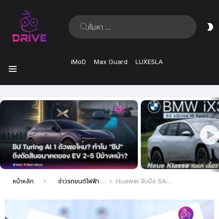
ค้นหา:
ส
ผิ
iMoD
Max Guard
LUXESLA
เมนู
เรื่อง
ล่าสุด
คุณอยู่ที่นี่:
หน้าหลัก
ข่าวรถยนต์ไฟฟ้า EV ล่าสุด
Huawei จับมือ SAIC เตรียมเปิดตัวแบรนด์รถยนต์ไฟฟ้าราคาย่อมเยา วันที่ 10 เมษายนนี้