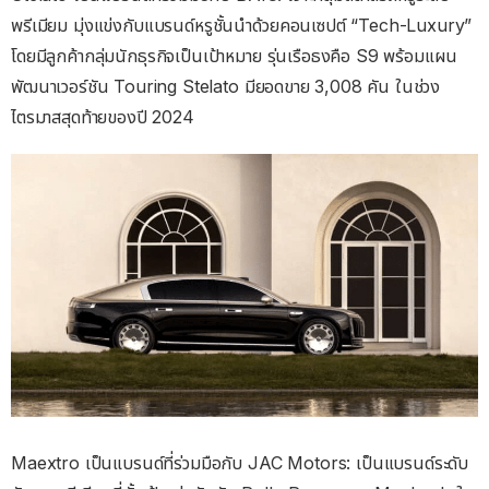
พรีเมียม มุ่งแข่งกับแบรนด์หรูชั้นนำด้วยคอนเซปต์ “Tech-Luxury”
โดยมีลูกค้ากลุ่มนักธุรกิจเป็นเป้าหมาย รุ่นเรือธงคือ S9 พร้อมแผน
พัฒนาเวอร์ชัน Touring Stelato มียอดขาย 3,008 คัน ในช่วง
ไตรมาสสุดท้ายของปี 2024
Maextro เป็นแบรนด์ที่ร่วมมือกับ JAC Motors: เป็นแบรนด์ระดับ