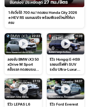
1 ถังวิ่งได้ 700 กม.! ทดสอบ Honda City 2026
e:HEV RS บนถนนจริง พร้อมฟีเจอร์ใหม่ที่ให้มา
ครบ
22:22
11:39
ลองขับ BMW iX3 50
รีวิว Hongqi E-HS9
xDrive M Sport
รถยนต์ไฟฟ้า SUV
ครั้งแรก ทดสอบระบบ
ระดับ Ultra-Luxury
ช่วยขับ และ
ดีไซน์หรูหรา ช่วงล่าง
Performance แบบ
CDC นุ่มหนึบเหนือ
27:13
34:37
จัดเต็มในสนาม
ระดับ
รีวิว LEPAS L6
รีวิว Ford Everest