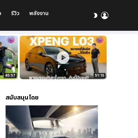
อ
รีวิว
พลังงาน
เข้า
สลับ
สู่
ผิว
ระบบ
45:57
51:15
สนับสนุนโดย