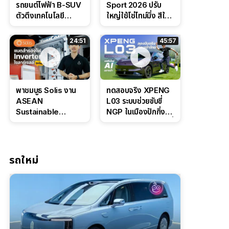
รถยนต์ไฟฟ้า B-SUV
Sport 2026 ปรับ
ตัวตึงเทคโนโลยี
ใหญ่ใช้โซ่ไทม์มิ่ง สีใหม่
Bosch IPB 2.0 ช่วง
Command Grey
ล่างหนึบ ลุ้นราคา 7
ดุดันสไตล์ครอบครัว
24:51
45:57
แสนต้น
สายลุย
พาชมบูธ Solis งาน
ทดสอบจริง XPENG
ASEAN
L03 ระบบช่วยขับขี่
Sustainable
NGP ในเมืองปักกิ่ง
Energy Week
ตัวตึง Entry Level ที่
2026 เปิดตัว
ทำได้เกินตัว
แบตเตอรี่
IntelliHouse และ
รถใหม่
EverCORE โซลูชัน
ESS ครบวงจร