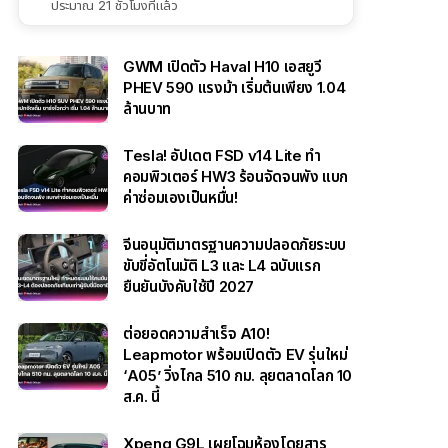
ประมาณ 21 ชั่วโมงที่แล้ว
GWM เปิดตัว Haval H10 เอสยูวี
PHEV 590 แรงม้า เริ่มต้นเพียง 1.04
ล้านบาท
Tesla! อัปเดต FSD v14 Lite ทำ
คอมพิวเตอร์ HW3 ร้อนจัดจนพัง แบก
ค่าซ่อมเองเป็นหมื่น!
จีนอนุมัติมาตรฐานความปลอดภัยระบบ
ขับขี่อัตโนมัติ L3 และ L4 ฉบับแรก
ยืนยันบังคับใช้ปี 2027
ต่อยอดความสำเร็จ A10!
Leapmotor พร้อมเปิดตัว EV รุ่นใหม่
‘A05’ วิ่งไกล 510 กม. ลุยตลาดโลก 10
ส.ค. นี้
Xpeng G9L เผยโฉมห้องโดยสาร