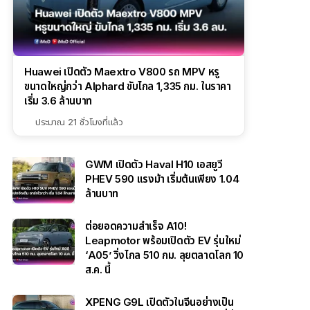
Huawei เปิดตัว Maextro V800 รถ MPV หรู
ขนาดใหญ่กว่า Alphard ขับไกล 1,335 กม. ในราคา
เริ่ม 3.6 ล้านบาท
ประมาณ 21 ชั่วโมงที่แล้ว
GWM เปิดตัว Haval H10 เอสยูวี
PHEV 590 แรงม้า เริ่มต้นเพียง 1.04
ล้านบาท
ต่อยอดความสำเร็จ A10!
Leapmotor พร้อมเปิดตัว EV รุ่นใหม่
‘A05’ วิ่งไกล 510 กม. ลุยตลาดโลก 10
ส.ค. นี้
XPENG G9L เปิดตัวในจีนอย่างเป็น