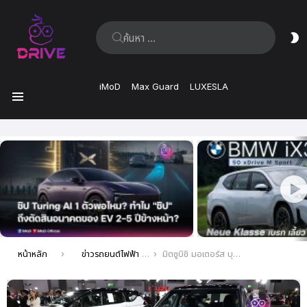
ค้นหา:
ส
ผิ
iMoD
Max Guard
LUXESLA
เมนู
เรื่อง
ล่าสุด
คุณอยู่ที่นี่:
หน้าหลัก
ข่าวรถยนต์ไฟฟ้า EV ล่าสุด
มิตซูบิชิ มอเตอร์ส บุกงาน FAST Auto Show Thailand 2026 จัดเต็มทัพรถไฮบริดพร้อมโปรแรงแห่งปี