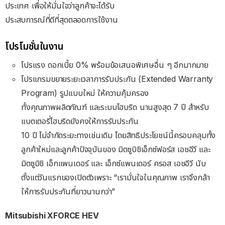
ประเทศ เพื่อให้มั่นใจว่าลูกค้าจะได้รับ
ประสบการณ์ที่ดีที่สุดตลอดการใช้งาน
โปรโมชั่นในงาน
โปรแรง ดอกเบี้ย 0% พร้อมข้อเสนอพิเศษอื่น ๆ อีกมากมาย
โปรแกรมขยายระยะเวลาการรับประกัน (Extended Warranty
Program) รูปแบบใหม่ ให้ความคุ้มครอง
ทั้งคุณภาพผลิตภัณฑ์ และระบบไฮบริด นานสูงสุด 7 ปี สําหรับ
แบตเตอรี่ไฮบริดยังคงให้การรับประกัน
10 ปี ไม่จํากัดระยะทางเช่นเดิม โดยสิทธิประโยชน์นี้ครอบคลุมทั้ง
ลูกค้าใหม่และลูกค้าปัจจุบันของ มิตซูบิชิเอ็กซ์ฟอร์ส เอชอีวี และ
มิตซูบิชิ เอ็กแพนเดอร์ และ เอ็กซ์แพนเดอร์ ครอส เอชอีวี นับ
ตั้งแต่วันแรกของเปิดตัวเพราะ “เรามั่นใจในคุณภาพ เราจึงกล้า
ให้การรับประกันที่ยาวนานกว่า”
Mitsubishi XFORCE HEV