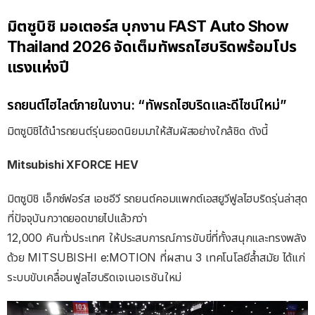
มิตซูบิชิ มอเตอร์ส บุกงาน FAST Auto Show
Thailand 2026 จัดเต็มทัพรถไฮบริดพร้อมโปร
แรงแห่งปี
รถยนต์ไฮไลต์ภายในงาน: “ทัพรถไฮบริดและดีไซน์ใหม่”
มิตซูบิชิได้นำรถยนต์รุ่นยอดนิยมมาให้สัมผัสอย่างใกล้ชิด ดังนี้
Mitsubishi XFORCE HEV
มิตซูบิชิ เอ็กซ์ฟอร์ส เอชอีวี รถยนต์คอมแพกต์เอสยูวีฟูลไฮบริดรุ่นล่าสุด
ที่ปัจจุบันกวาดยอดขายไปแล้วกว่า
12,000 คันทั่วประเทศ ให้ประสบการณ์การขับขี่ที่ทั้งสนุกและทรงพลัง
ด้วย MITSUBISHI e:MOTION ที่ผสาน 3 เทคโนโลยีลํ้าสมัย ได้แก่
ระบบขับเคลื่อนฟูลไฮบริดเจเนอเรชันใหม่