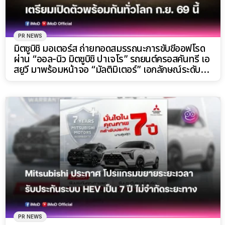
PR NEWS
มิตซูบิชิ มอเตอร์ส ถ่ายทอดสมรรถนะการขับขี่ออฟโรด
ผ่าน “ออล-นิว มิตซูบิชิ ปาเจโร” รถยนต์ครอสคันทรี เอ
สยูวี มาพร้อมหน้าจอ “มัลติมิเตอร์” เอกลักษณ์ระดับ
ตำนาน!
PR NEWS