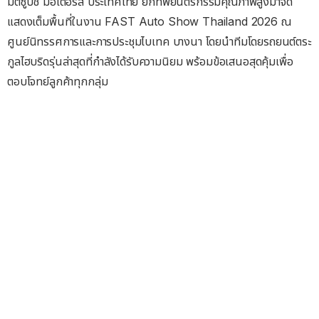
มิตซูบิชิ มอเตอร์ส ประเทศไทย ยกทัพยนตรกรรมคุณภาพสูงมาจัด
แสดงเต็มพื้นที่ในงาน FAST Auto Show Thailand 2026 ณ
ศูนย์นิทรรศการและการประชุมไบเทค บางนา โดยนำทีมโดยรถยนต์ตระ
กูลไฮบริดรุ่นล่าสุดที่กำลังได้รับความนิยม พร้อมข้อเสนอสุดคุ้มเพื่อ
ตอบโจทย์ลูกค้าทุกกลุ่ม