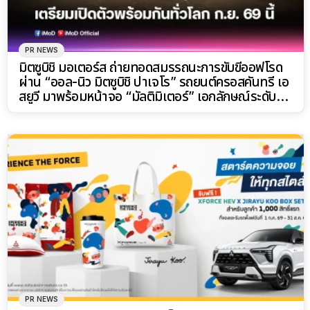
PR NEWS
มิตซูบิชิ มอเตอร์ส ถ่ายทอดสมรรถนะการขับขี่ออฟโรด
ผ่าน “ออล-นิว มิตซูบิชิ ปาเจโร” รถยนต์ครอสคันทรี เอ
สยูวี มาพร้อมหน้าจอ “มัลติมิเตอร์” เอกลักษณ์ระดับ
ตำนาน!
PR NEWS