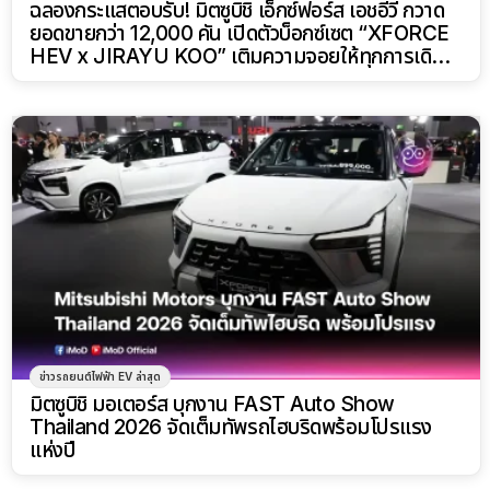
ฉลองกระแสตอบรับ! มิตซูบิชิ เอ็กซ์ฟอร์ส เอชอีวี กวาด
ยอดขายกว่า 12,000 คัน เปิดตัวบ็อกซ์เซต “XFORCE
HEV x JIRAYU KOO” เติมความจอยให้ทุกการเดิน
ทาง
ข่าวรถยนต์ไฟฟ้า EV ล่าสุด
มิตซูบิชิ มอเตอร์ส บุกงาน FAST Auto Show
Thailand 2026 จัดเต็มทัพรถไฮบริดพร้อมโปรแรง
แห่งปี