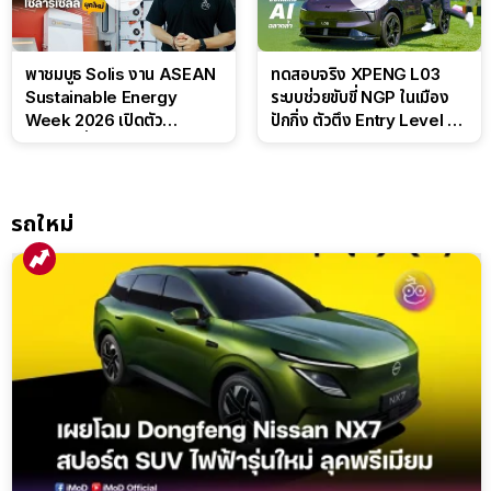
พาชมบูธ Solis งาน ASEAN
ทดสอบจริง XPENG L03
Sustainable Energy
ระบบช่วยขับขี่ NGP ในเมือง
Week 2026 เปิดตัว
ปักกิ่ง ตัวตึง Entry Level ที่
แบตเตอรี่ IntelliHouse และ
ทำได้เกินตัว
EverCORE โซลูชัน ESS ครบ
วงจร
รถใหม่