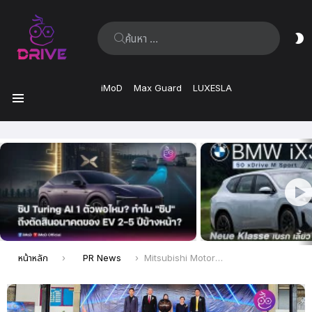
ค้นหา:
ส
ผิ
iMoD
Max Guard
LUXESLA
เมนู
เรื่อง
ล่าสุด
คุณอยู่ที่นี่:
หน้าหลัก
PR News
Mitsubishi Motors ประเทศไทย มอบชุดเทคโนโลยี PHEV และเครื่องยนต์รุ่นใหม่ สนับสนุนการศึกษาอาชีวะต่อเนื่องเป็นปีที่ 10