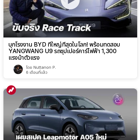
บุกโรงงาน BYD ที่ใหญ่ที่สุดในโลก! พร้อมทดสอบ
YANGWANG U9 รถซุปเปอร์คาร์ไฟฟ้า 1,300
แรงม้าตัวแรง
โดย
Nuttanon P.
6 เดือนที่แล้ว