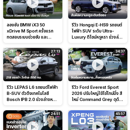
ลองขับ BMW iX3 50
รีวิว Hongqi E-HS9 รถยนต์
xDrive M Sport ครั้งแรก
ไฟฟ้า SUV ระดับ Ultra-
ทดสอบระบบช่วยขับ และ
Luxury ดีไซน์หรูหรา ช่วงล่าง
Performance แบบจัดเต็มใน
CDC นุ่มหนึบเหนือระดับ
สนาม
27:13
34:37
รีวิว LEPAS L6 รถยนต์ไฟฟ้า
รีวิว Ford Everest Sport
B-SUV ตัวตึงเทคโนโลยี
2026 ปรับใหญ่ใช้โซ่ไทม์มิ่ง สี
Bosch IPB 2.0 ช่วงล่างหนึบ
ใหม่ Command Grey ดุดัน
ลุ้นราคา 7 แสนต้น
สไตล์ครอบครัวสายลุย
24:51
45:57