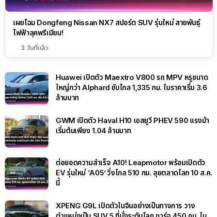
เผยโฉม Dongfeng Nissan NX7 สปอร์ต SUV รุ่นใหม่ สายพันธุ์
ไฟฟ้าลุคพรีเมียม!
3 วันที่แล้ว
Huawei เปิดตัว Maextro V800 รถ MPV หรูขนาด
ใหญ่กว่า Alphard ขับไกล 1,335 กม. ในราคาเริ่ม 3.6
ล้านบาท
GWM เปิดตัว Haval H10 เอสยูวี PHEV 590 แรงม้า
เริ่มต้นเพียง 1.04 ล้านบาท
ต่อยอดความสำเร็จ A10! Leapmotor พร้อมเปิดตัว
EV รุ่นใหม่ ‘A05’ วิ่งไกล 510 กม. ลุยตลาดโลก 10 ส.ค.
นี้
XPENG G9L เปิดตัวในจีนอย่างเป็นทางการ วาง
ตำแหน่งเป็น SUV 5 ที่นั่งระดับโลก ชาร์จ 450 กม. ใน