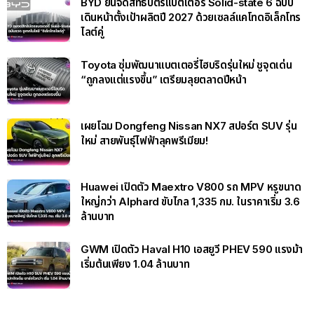
BYD ยื่นจดสิทธิบัตรแบตเตอรี่ Solid-state 6 ฉบับ
เดินหน้าตั้งเป้าผลิตปี 2027 ด้วยเซลล์แคโทดอิเล็กโทร
ไลต์คู่
Toyota ซุ่มพัฒนาแบตเตอรี่ไฮบริดรุ่นใหม่ ชูจุดเด่น
“ถูกลงแต่แรงขึ้น” เตรียมลุยตลาดปีหน้า
เผยโฉม Dongfeng Nissan NX7 สปอร์ต SUV รุ่น
ใหม่ สายพันธุ์ไฟฟ้าลุคพรีเมียม!
Huawei เปิดตัว Maextro V800 รถ MPV หรูขนาด
ใหญ่กว่า Alphard ขับไกล 1,335 กม. ในราคาเริ่ม 3.6
ล้านบาท
GWM เปิดตัว Haval H10 เอสยูวี PHEV 590 แรงม้า
เริ่มต้นเพียง 1.04 ล้านบาท