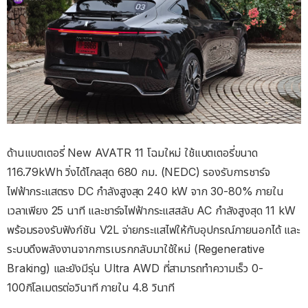
ด้านแบตเตอรี่ New AVATR 11 โฉมใหม่ ใช้แบตเตอรี่ขนาด
116.79kWh วิ่งได้ไกลสุด 680 กม. (NEDC) รองรับการชาร์จ
ไฟฟ้ากระแสตรง DC กำลังสูงสุด 240 kW จาก 30-80% ภายใน
เวลาเพียง 25 นาที และชาร์จไฟฟ้ากระแสสลับ AC กำลังสูงสุด 11 kW
พร้อมรองรับฟังก์ชัน V2L จ่ายกระแสไฟให้กับอุปกรณ์ภายนอกได้ และ
ระบบดึงพลังงานจากการเบรกกลับมาใช้ใหม่ (Regenerative
Braking) และยังมีรุ่น Ultra AWD ที่สามารถทำความเร็ว 0-
100กิโลเมตรต่อวินาที ภายใน 4.8 วินาที