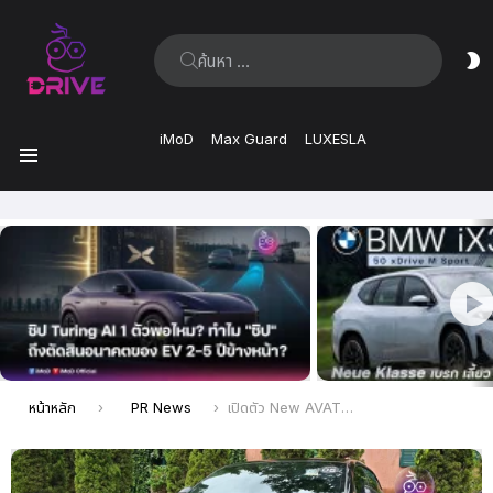
ค้นหา:
ส
ผิ
iMoD
Max Guard
LUXESLA
เมนู
เรื่อง
ล่าสุด
คุณอยู่ที่นี่:
หน้าหลัก
PR News
เปิดตัว New AVATR 11 ยกระดับสมรรถนะช่วงล่าง MR Suspension เคาะราคาเริ่มต้น 2,299,000 บาท