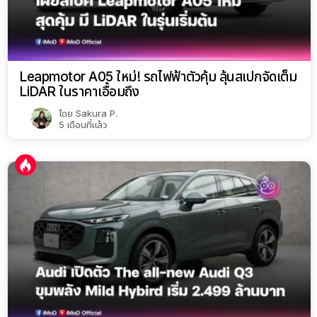
Leapmotor A05 ใหม่! รถไฟฟ้าตัวคุ้ม ลุ้นสเปกจัดเต็ม
LiDAR ในราคาเอื้อมถึง
โดย
Sakura P.
5 เดือนที่แล้ว