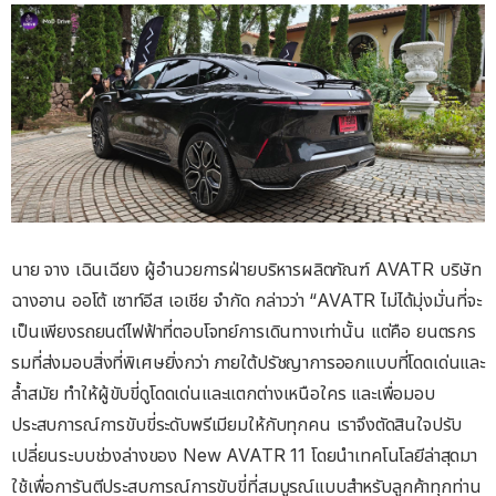
นาย จาง เฉินเฉียง ผู้อำนวยการฝ่ายบริหารผลิตภัณฑ์ AVATR บริษัท
ฉางอาน ออโต้ เซาท์อีส เอเชีย จำกัด กล่าวว่า “AVATR ไม่ได้มุ่งมั่นที่จะ
เป็นเพียงรถยนต์ไฟฟ้าที่ตอบโจทย์การเดินทางเท่านั้น แต่คือ ยนตรกร
รมที่ส่งมอบสิ่งที่พิเศษยิ่งกว่า ภายใต้ปรัชญาการออกแบบที่โดดเด่นและ
ล้ำสมัย ทำให้ผู้ขับขี่ดูโดดเด่นและแตกต่างเหนือใคร และเพื่อมอบ
ประสบการณ์การขับขี่ระดับพรีเมียมให้กับทุกคน เราจึงตัดสินใจปรับ
เปลี่ยนระบบช่วงล่างของ New AVATR 11 โดยนำเทคโนโลยีล่าสุดมา
ใช้เพื่อการันตีประสบการณ์การขับขี่ที่สมบูรณ์แบบสำหรับลูกค้าทุกท่าน