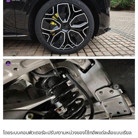
โดยระบบคอมพิวเตอร์จะปรับความหน่วงของโช้กอัพแต่ละล้อแบบเรียล