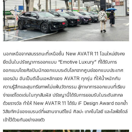
นอกเหนือจากสมรรถนะที่เหนือชั้น New AVATR 11 โฉมใหม่ยังคง
ยึดมั่นในปรัชญาการออกแบบ “Emotive Luxury” ที่ได้รับการ
ออกแบบโดยศิลปินนักออกแบบระดับโลกจากศูนย์ออกแบบประเทศ
เยอรมัน อันเป็นดีเอ็นเอหลักของ AVATR ทุกรุ่น ที่ให้น้ำหนักกับ
ความรู้สึกและสุนทรียภาพไม่แพ้นวัตกรรม สู่ภาษาการออกแบบที่เรียบ
ง่ายแต่โดดเด่นในทุกสัมผัส ปรัชญานี้ได้รับการยอมรับในระดับสากล
ด้วยรางวัล ทำให้ New AVATR 11 ได้รับ iF Design Award ตอกย้ำ
วิสัยทัศน์ของแบรนด์ที่ผสานงานดีไซน์ ศิลปะ เทคโนโลยี และไลฟ์สไตล์
เข้าไว้ด้วยกันอย่างลงตัว