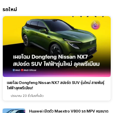
วงจร
รถใหม่
เผยโฉม Dongfeng Nissan NX7 สปอร์ต SUV รุ่นใหม่ สายพันธุ์
ไฟฟ้าลุคพรีเมียม!
ประมาณ 23 ชั่วโมงที่แล้ว
Huawei เปิดตัว Maextro V800 รถ MPV หรูขนาด