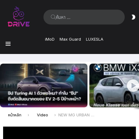
ค้นหา:
ส
ผิ
iMoD
Max Guard
LUXESLA
เมนู
เรื่อง
ล่าสุด
คุณอยู่ที่นี่:
หน้าหลัก
Video
NEW MG URBAN รถที่คุ้มที่สุดในงบนี้ สรุปจากประสบการณ์ขับจริง!