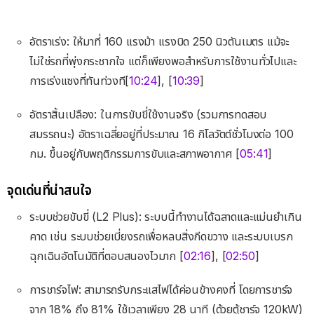
อัตราเร่ง: ให้มาที่ 160 แรงม้า แรงบิด 250 นิวตันเมตร แม้จะ
ไม่ใช่รถที่พุ่งกระชากใจ แต่ก็เพียงพอสำหรับการใช้งานทั่วไปและ
การเร่งแซงที่ทันท่วงที[
10:24
], [
10:39
]
อัตราสิ้นเปลือง: ในการขับขี่ใช้งานจริง (รวมการทดสอบ
สมรรถนะ) อัตราเฉลี่ยอยู่ที่ประมาณ 16 กิโลวัตต์ชั่วโมงต่อ 100
กม. ขึ้นอยู่กับพฤติกรรมการขับและสภาพอากาศ [
05:41
]
จุดเด่นที่น่าสนใจ
ระบบช่วยขับขี่ (L2 Plus): ระบบนี้ทำงานได้ฉลาดและแม่นยำเกิน
คาด เช่น ระบบช่วยเบี่ยงรถเพื่อหลบสิ่งกีดขวาง และระบบเบรก
ฉุกเฉินอัตโนมัติที่ตอบสนองไวมาก [
02:16
], [
02:50
]
การชาร์จไฟ: สามารถรับกระแสไฟได้ค่อนข้างคงที่ โดยการชาร์จ
จาก 18% ถึง 81% ใช้เวลาเพียง 28 นาที (ด้วยตู้ชาร์จ 120kW)