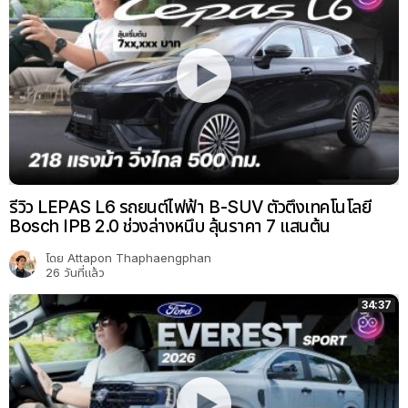
รีวิว LEPAS L6 รถยนต์ไฟฟ้า B-SUV ตัวตึงเทคโนโลยี
Bosch IPB 2.0 ช่วงล่างหนึบ ลุ้นราคา 7 แสนต้น
โดย
Attapon Thaphaengphan
26 วันที่แล้ว
34:37