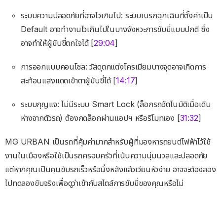
ระบบความปลอดภัยที่อาจไวเกินไป: ระบบเบรกฉุกเฉินที่ตั้งค่าเป็น
Default อาจทำงานไวเกินไปในบางจังหวะการขับขี่แบบปกติ ซึ่ง
อาจทำให้ผู้ขับขี่ตกใจได้ [
29:04
]
การออกแบบคอนโซล: วัสดุตกแต่งโครเมียมบางจุดอาจเกิดการ
สะท้อนแสงแดดเข้าตาผู้ขับขี่ได้ [
14:17
]
ระบบกุญแจ: ไม่มีระบบ Smart Lock (ล็อกรถอัตโนมัติเมื่อเดิน
ห่างจากตัวรถ) ต้องกดล็อกผ่านแอปฯ หรือรีโมทเอง [
31:32
]
MG URBAN เป็นรถที่คุ้มค่ามากสำหรับผู้ที่มองหารถยนต์ไฟฟ้าไว้ใช้
งานในเมืองหรือใช้เป็นรถครอบครัวที่เน้นความนุ่มนวลและปลอดภัย
แต่หากคุณเป็นคนขับรถเร็วหรือนั่งหลังแล้วเวียนหัวง่าย อาจจะต้องลอง
ไปทดลองขับจริงเพื่อดูว่าเข้ากับสไตล์การขับขี่ของคุณหรือไม่