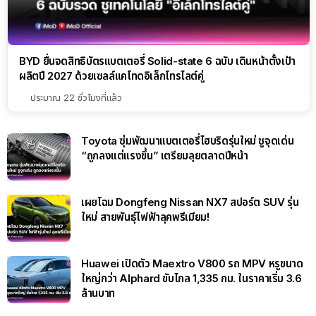
BYD ยื่นจดสิทธิบัตรแบตเตอรี่ Solid-state 6 ฉบับ เดินหน้าตั้งเป้า
ผลิตปี 2027 ด้วยเซลล์แคโทดอิเล็กโทรไลต์คู่
ประมาณ 22 ชั่วโมงที่แล้ว
Toyota ซุ่มพัฒนาแบตเตอรี่ไฮบริดรุ่นใหม่ ชูจุดเด่น
“ถูกลงแต่แรงขึ้น” เตรียมลุยตลาดปีหน้า
เผยโฉม Dongfeng Nissan NX7 สปอร์ต SUV รุ่น
ใหม่ สายพันธุ์ไฟฟ้าลุคพรีเมียม!
Huawei เปิดตัว Maextro V800 รถ MPV หรูขนาด
ใหญ่กว่า Alphard ขับไกล 1,335 กม. ในราคาเริ่ม 3.6
ล้านบาท