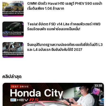
GWM เปิดตัว Haval H10 เอสยูวี PHEV 590 แรงม้า
เริ่มต้นเพียง 1.04 ล้านบาท
Tesla! อัปเดต FSD v14 Lite ทำคอมพิวเตอร์ HW3
ร้อนจัดจนพัง แบกค่าซ่อมเองเป็นหมื่น!
จีนอนุมัติมาตรฐานความปลอดภัยระบบขับขี่อัตโนมัติ L3
และ L4 ฉบับแรก ยืนยันบังคับใช้ปี 2027
คลิปล่าสุด
33:38