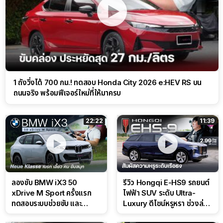
1 ถังวิ่งได้ 700 กม.! ทดสอบ Honda City 2026 e:HEV RS บน
ถนนจริง พร้อมฟีเจอร์ใหม่ที่ให้มาครบ
22:22
11:39
ลองขับ BMW iX3 50
รีวิว Hongqi E-HS9 รถยนต์
xDrive M Sport ครั้งแรก
ไฟฟ้า SUV ระดับ Ultra-
ทดสอบระบบช่วยขับ และ
Luxury ดีไซน์หรูหรา ช่วงล่าง
Performance แบบจัดเต็มใน
CDC นุ่มหนึบเหนือระดับ