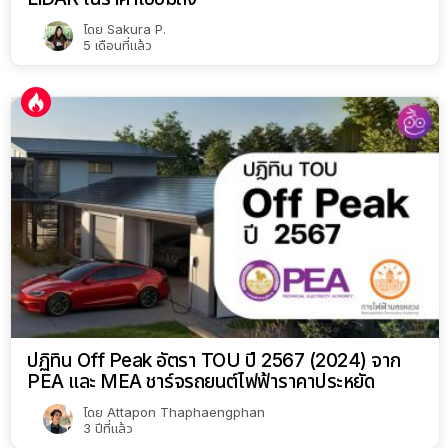
โดย
Sakura P.
5 เดือนที่แล้ว
ปฏิทิน Off Peak อัตรา TOU ปี 2567 (2024) จาก
PEA และ MEA ชาร์จรถยนต์ไฟฟ้าราคาประหยัด
โดย
Attapon Thaphaengphan
3 ปีที่แล้ว