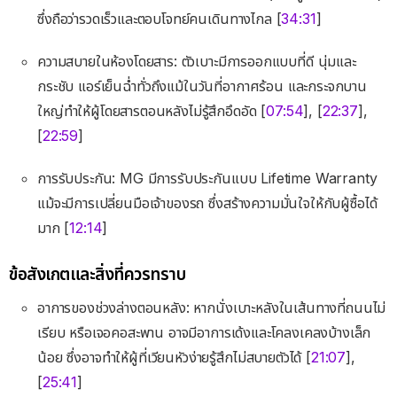
ซึ่งถือว่ารวดเร็วและตอบโจทย์คนเดินทางไกล [
34:31
]
ความสบายในห้องโดยสาร: ตัวเบาะมีการออกแบบที่ดี นุ่มและ
กระชับ แอร์เย็นฉ่ำทั่วถึงแม้ในวันที่อากาศร้อน และกระจกบาน
ใหญ่ทำให้ผู้โดยสารตอนหลังไม่รู้สึกอึดอัด [
07:54
], [
22:37
],
[
22:59
]
การรับประกัน: MG มีการรับประกันแบบ Lifetime Warranty
แม้จะมีการเปลี่ยนมือเจ้าของรถ ซึ่งสร้างความมั่นใจให้กับผู้ซื้อได้
มาก [
12:14
]
ข้อสังเกตและสิ่งที่ควรทราบ
อาการของช่วงล่างตอนหลัง: หากนั่งเบาะหลังในเส้นทางที่ถนนไม่
เรียบ หรือเจอคอสะพาน อาจมีอาการเด้งและโคลงเคลงบ้างเล็ก
น้อย ซึ่งอาจทำให้ผู้ที่เวียนหัวง่ายรู้สึกไม่สบายตัวได้ [
21:07
],
[
25:41
]