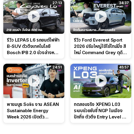
สนาม
27:13
34:37
รีวิว LEPAS L6 รถยนต์ไฟฟ้า
รีวิว Ford Everest Sport
B-SUV ตัวตึงเทคโนโลยี
2026 ปรับใหญ่ใช้โซ่ไทม์มิ่ง สี
Bosch IPB 2.0 ช่วงล่างหนึบ
ใหม่ Command Grey ดุดัน
ลุ้นราคา 7 แสนต้น
สไตล์ครอบครัวสายลุย
24:51
45:57
พาชมบูธ Solis งาน ASEAN
ทดสอบจริง XPENG L03
Sustainable Energy
ระบบช่วยขับขี่ NGP ในเมือง
Week 2026 เปิดตัว
ปักกิ่ง ตัวตึง Entry Level ที่
แบตเตอรี่ IntelliHouse และ
ทำได้เกินตัว
EverCORE โซลูชัน ESS ครบ