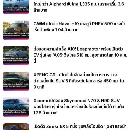
ใหญ่กว่า Alphard ขับไกล 1,335 กม. ในราคาเริ่ม 3.6
ล้านบาท
GWM เปิดตัว Haval H10 เอสยูวี PHEV 590 แรงม้า
เริ่มต้นเพียง 1.04 ล้านบาท
ต่อยอดความสำเร็จ A10! Leapmotor พร้อมเปิดตัว
EV รุ่นใหม่ ‘A05’ วิ่งไกล 510 กม. ลุยตลาดโลก 10 ส.ค.
นี้
XPENG G9L เปิดตัวในจีนอย่างเป็นทางการ วาง
ตำแหน่งเป็น SUV 5 ที่นั่งระดับโลก ชาร์จ 450 กม. ใน
9 นาที
Xiaomi เปิดจอง Skynomad N70 & N90 SUV
พลังไฮบริดรุ่นใหม่ แปลงร่างเป็นห้องนั่งเล่นได้ เริ่มต้น
1.38 ล้านบาท!
เปิดตัว Zeekr 9X 5 ที่นั่ง ขุมพลังไฮบริด 1,381 แรงม้า