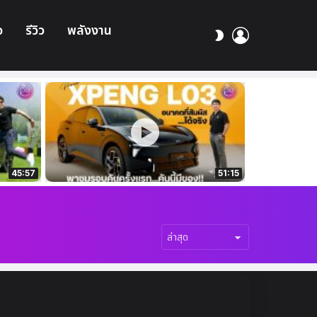
อ
รีวิว
พลังงาน
เข้า
สลับ
สู่
ผิว
ระบบ
45:57
51:15