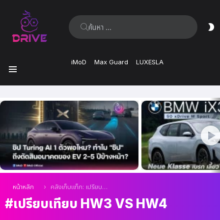
ค้นหา:
ส
ผิ
iMoD
Max Guard
LUXESLA
เมนู
เรื่อง
ล่าสุด
คุณอยู่ที่นี่:
หน้าหลัก
คลังเก็บแท็ก: เปรียบเทียบ HW3 vs HW4
เปรียบเทียบ HW3 VS HW4