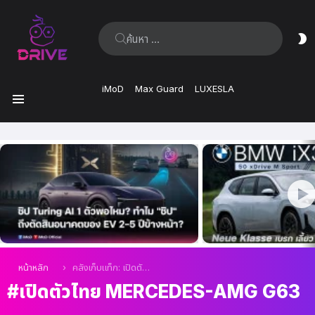
ค้นหา:
ส
ผิ
iMoD
Max Guard
LUXESLA
เมนู
เรื่อง
ล่าสุด
คุณอยู่ที่นี่:
หน้าหลัก
คลังเก็บแท็ก: เปิดตัวไทย Mercedes-AMG G63
เปิดตัวไทย MERCEDES-AMG G63