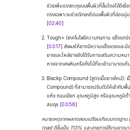
ช่วยเพิ่มแรงตะกุยบนพื้นผิวที่ลื่นไถลได้ดีเ
ทรงเฉพาะจะช่วยจิกลงไปบนพื้นผิวที่อ่อนนุ่ม
[
02:40
]
Tough+ (เทคโนโลยีความทนทาน แข็งแกร่ง
[
03:17
] ส่งผลให้ยางมีความแข็งแรงและมีอ
ยางและไหล่ยางยังได้รับการเสริมความหนาเ
หายจากเศษหินหรือกิ่งไม้ที่จะเข้ามาบาดแก้ม
Blackp Compound (สูตรเนื้อยางใหม่): เป
Compound) ที่สามารถปรับตัวให้เข้ากับพื
แห้ง ถนนเปียก อุณหภูมิสูง หรืออุณหภูมิต
สมดุล [
03:58
]
หมายเหตุจากผลทดสอบเปรียบเทียบมาตรฐาน (
road ดีขึ้นเป็น 113% และอายุการใช้งานยาวนาน