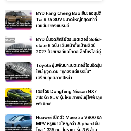
BYD Fang Cheng Bao ยื่นขออนุมัติ
Tai 9 รถ SUV ขนาดใหญ่ที่สุดเท่าที่
เคยมีมาของแบรนด์
BYD ยื่นจดสิทธิบัตรแบตเตอรี่ Solid-
state 6 ฉบับ เดินหน้าตั้งเป้าผลิตปี
2027 ด้วยเซลล์แคโทดอิเล็กโทรไลต์คู่
Toyota ซุ่มพัฒนาแบตเตอรี่ไฮบริดรุ่น
ใหม่ ชูจุดเด่น “ถูกลงแต่แรงขึ้น”
เตรียมลุยตลาดปีหน้า
เผยโฉม Dongfeng Nissan NX7
สปอร์ต SUV รุ่นใหม่ สายพันธุ์ไฟฟ้าลุค
พรีเมียม!
Huawei เปิดตัว Maextro V800 รถ
MPV หรูขนาดใหญ่กว่า Alphard ขับ
ไกล 1,335 กม. ในราคาเริ่ม 3.6 ล้าน