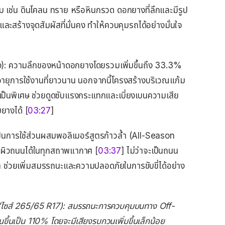
ยี่ยม เช่น ดินโคลน ทราย หรือหินกรวด ดอกยางที่ลึกและมีรูป
และสร้างจุดสัมผัสที่มั่นคง ทำให้ควบคุมรถได้อย่างมั่นใจ
): ความลึกของหน้าดอกยางโดยรวมเพิ่มขึ้นถึง 33.3%
ายุการใช้งานที่ยาวนาน นอกจากนี้โครงสร้างบริเวณแก้ม
ป็นพิเศษ ช่วยดูดซับแรงกระแทกและเบี่ยงเบนความเสีย
ยางได้ [
03:27
]
็นการใช้ส่วนผสมพอลิเมอร์สูตรก้าวล้ำ (All-Season
้นผิวถนนได้ในทุกสถาพแากาศ [
03:37
] ไม่ว่าจะเป็นถนน
่ำ ช่วยเพิ่มสมรรถนะและความปลอดภัยในการขับขี่ได้อย่าง
ไซส์ 265/65 R17): สมรรถนะการควบคุมบนทาง Off-
ขึ้นเป็น 110% โดยจะมีเสียงรบกวนเพิ่มขึ้นเล็กน้อย