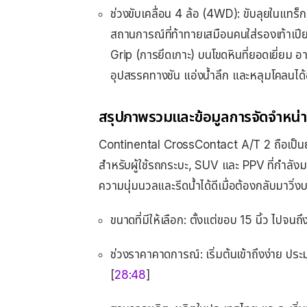
ช่วงขับเคลื่อน 4 ล้อ (4WD): ขับลุยในแทร็ก
สถานการณ์ที่ท้าทายเสมือนคนใส่รองเท้าเปี
Grip (การยึดเกาะ) บนโขดหินที่ยอดเยี่ยม 
อุปสรรคทางชัน แอ่งน้ำลึก และหลุมโคลนได
สรุปภาพรวมและข้อมูลการจัดจำหน่
Continental CrossContact A/T 2 ถือเป็นยาง 
สำหรับผู้ใช้รถกระบะ, SUV และ PPV ที่กำลังม
ความนุ่มนวลและรีดน้ำได้ดีเมื่อต้องกลับมาวิ
ขนาดที่มีให้เลือก: ตั้งแต่ขอบ 15 นิ้ว ไปจนถึ
ช่วงราคาคาดการณ์: เริ่มต้นเข้าถึงง่าย ป
[
28:48
]