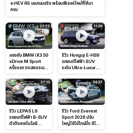
e:HEV RS บนถนนจริง พร้อมฟีเจอร์ใหม่ที่ให้มา
ครบ
22:22
11:39
ลองขับ BMW iX3 50
รีวิว Hongqi E-HS9
xDrive M Sport
รถยนต์ไฟฟ้า SUV
ครั้งแรก ทดสอบระบบ
ระดับ Ultra-Luxury
ช่วยขับ และ
ดีไซน์หรูหรา ช่วงล่าง
Performance แบบ
CDC นุ่มหนึบเหนือ
27:13
34:37
จัดเต็มในสนาม
ระดับ
รีวิว LEPAS L6
รีวิว Ford Everest
รถยนต์ไฟฟ้า B-SUV
Sport 2026 ปรับ
ตัวตึงเทคโนโลยี
ใหญ่ใช้โซ่ไทม์มิ่ง สีใหม่
Bosch IPB 2.0 ช่วง
Command Grey