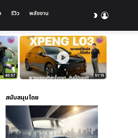
อ
รีวิว
พลังงาน
เข้า
สลับ
สู่
ผิว
ระบบ
45:57
51:15
สนับสนุนโดย