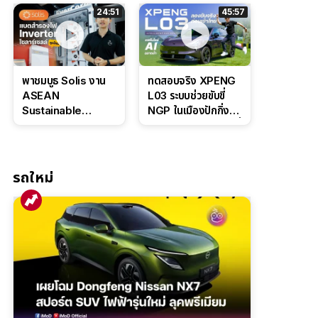
ล่างหนึบ ลุ้นราคา 7
ดุดันสไตล์ครอบครัว
24:51
45:57
แสนต้น
สายลุย
พาชมบูธ Solis งาน
ทดสอบจริง XPENG
ASEAN
L03 ระบบช่วยขับขี่
Sustainable
NGP ในเมืองปักกิ่ง
Energy Week
ตัวตึง Entry Level ที่
2026 เปิดตัว
ทำได้เกินตัว
แบตเตอรี่
IntelliHouse และ
รถใหม่
EverCORE โซลูชัน
ESS ครบวงจร