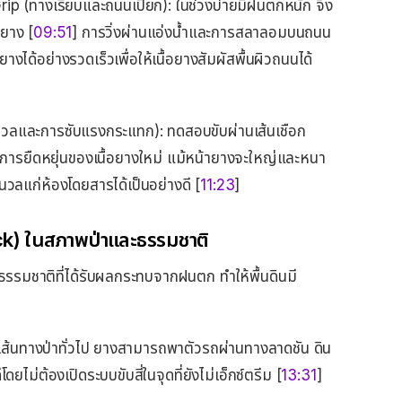
p (ทางเรียบและถนนเปียก): ในช่วงบ่ายมีฝนตกหนัก จึง
ยาง [
09:51
] การวิ่งผ่านแอ่งน้ำและการสลาลอมบนถนน
ได้อย่างรวดเร็วเพื่อให้เนื้อยางสัมผัสพื้นผิวถนนได้
วลและการซับแรงกระแทก): ทดสอบขับผ่านเส้นเชือก
อดูการยืดหยุ่นของเนื้อยางใหม่ แม้หน้ายางจะใหญ่และหนา
วลแก่ห้องโดยสารได้เป็นอย่างดี [
11:23
]
ck) ในสภาพป่าและธรรมชาติ
รมชาติที่ได้รับผลกระทบจากฝนตก ทำให้พื้นดินมี
ในเส้นทางป่าทั่วไป ยางสามารถพาตัวรถผ่านทางลาดชัน ดิน
โดยไม่ต้องเปิดระบบขับสี่ในจุดที่ยังไม่เอ็กซ์ตรีม [
13:31
]