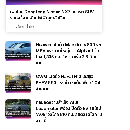
เผยโฉม Dongfeng Nissan NX7 สปอร์ต SUV
รุ่นใหม่ สายพันธุ์ไฟฟ้าลุคพรีเมียม!
หนึ่งวันที่แล้ว
Huawei เปิดตัว Maextro V800 รถ
MPV หรูขนาดใหญ่กว่า Alphard ขับ
ไกล 1,335 กม. ในราคาเริ่ม 3.6 ล้าน
บาท
GWM เปิดตัว Haval H10 เอสยูวี
PHEV 590 แรงม้า เริ่มต้นเพียง 1.04
ล้านบาท
ต่อยอดความสำเร็จ A10!
Leapmotor พร้อมเปิดตัว EV รุ่นใหม่
‘A05’ วิ่งไกล 510 กม. ลุยตลาดโลก 10
ส.ค. นี้